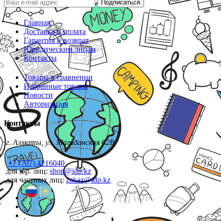
Подписаться
Главная
Доставка и оплата
Гарантия и возврат
Юридическим лицам
Контакты
Товары в сравнении
Избранные товары
Новости
Авторизация
Контакты
г. Алматы, ул. Магаданская 62В
+7 (707) 4216040
для юр. лиц:
shop@idp.kz
для частных лиц:
zakaz@idp.kz