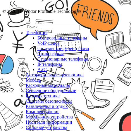
© 2026 IT Vendor Profitable Technologies
Телефония
Беспроводные телефоны
VoIP-шлюз
системы конференц связи
Спикерфоны
Стационарные телефоны
IP телефоны
АТС
Автомобильная электроника
Мебель
Расходные материалы
Серверное оборудование
Бытовая техника
Системы безопасности
Развлечения и отдых
Комплектующие
Мобильные устройства
Носители информации
Силовые устройства