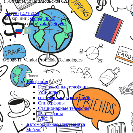
г. Алматы, ул. Магаданская 62В
+7 (707) 4216040
для юр. лиц:
shop@idp.kz
для частных лиц:
zakaz@idp.kz
© 2026 IT Vendor Profitable Technologies
Телефония
Беспроводные телефоны
VoIP-шлюз
системы конференц связи
Спикерфоны
Стационарные телефоны
IP телефоны
АТС
Автомобильная электроника
Мебель