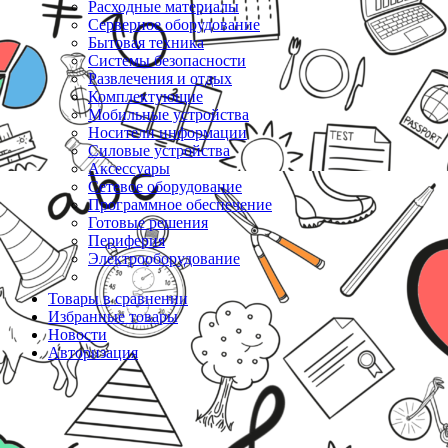
Расходные материалы
Серверное оборудование
Бытовая техника
Системы безопасности
Развлечения и отдых
Комплектующие
Мобильные устройства
Носители информации
Силовые устройства
Аксессуары
Сетевое оборудование
Программное обеспечение
Готовые решения
Периферия
Электрооборудование
Товары в сравнении
Избранные товары
Новости
Авторизация