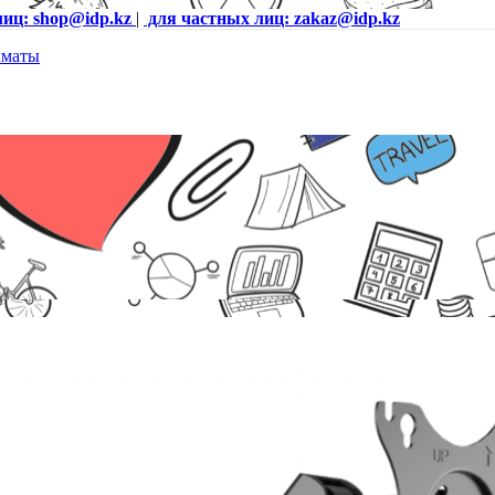
лиц: shop@idp.kz
|
для частных лиц: zakaz@idp.kz