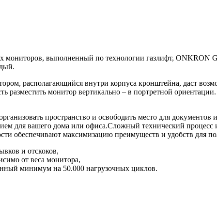
х мониторов, выполненный по технологии газлифт, ONKRON G1
ждый.
тором, располагающийся внутри корпуса кронштейна, даст воз
ь разместить монитор вертикально – в портретной ориентации. 
низовать пространство и освободить место для документов и 
нием для вашего дома или офиса.Сложный технический процесс 
сти обеспечивают максимизацию преимуществ и удобств для пол
ывков и отскоков,
симо от веса монитора,
анный минимум на 50.000 нагрузочных циклов.