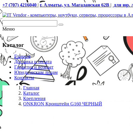
+7 (707) 4216040
|
г. Алматы, ул. Магаданская 62В
|
для юр. 
Меню
Каталог
Главная
Доставка и оплата
Гарантия и возврат
Юридическим лицам
Контакты
Главная
Каталог
Крепления
ONKRON Кронштейн G160 ЧЕРНЫЙ