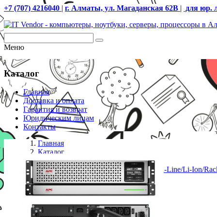
+7 (707) 4216040
|
г. Алматы, ул. Магаданская 62В
|
для юр. 
Меню
Каталог
Главная
Доставка и оплата
Гарантия и возврат
Юридическим лицам
Контакты
Главная
Каталог
ИБП
ИБП APC/SRTL1500RMXLI/Smart/On-Line/Li-Ion/Rack