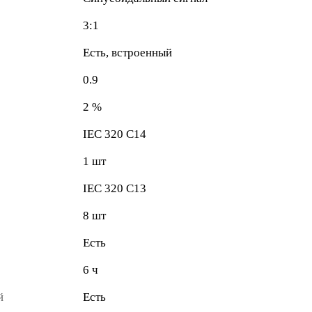
3:1
Есть, встроенный
0.9
2 %
IEC 320 C14
1 шт
IEC 320 C13
8 шт
Есть
6 ч
й
Есть