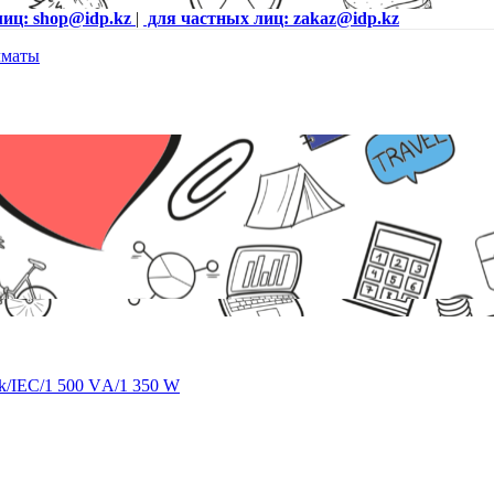
лиц: shop@idp.kz
|
для частных лиц: zakaz@idp.kz
/IEC/1 500 VА/1 350 W