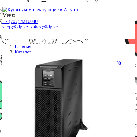
Меню
+7 (707) 4216040
shop@idp.kz
zakaz@idp.kz
Главная
Каталог
ИБП
ИБП APC/SRT6KXLI/Smart/On-Line/R-T/IEC/6 000
VА/6 000 W