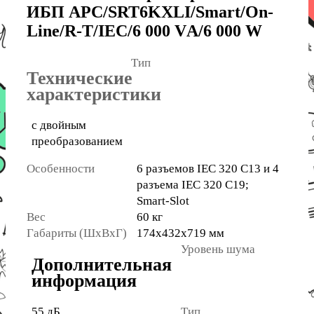
ИБП APC/SRT6KXLI/Smart/On-
Line/R-T/IEC/6 000 VА/6 000 W
Тип
Технические
характеристики
с двойным
преобразованием
Особенности
6 разъемов IEC 320 C13 и 4
разъема IEC 320 C19;
Smart-Slot
Вес
60 кг
Габариты (ШxВxГ)
174x432x719 мм
Уровень шума
Дополнительная
информация
55 дБ
Тип