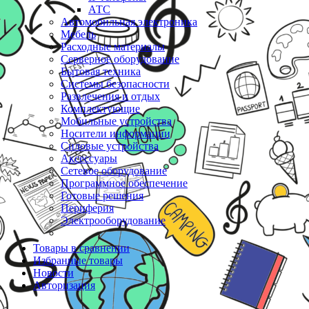
АТС
Автомобильная электроника
Мебель
Расходные материалы
Серверное оборудование
Бытовая техника
Системы безопасности
Развлечения и отдых
Комплектующие
Мобильные устройства
Носители информации
Силовые устройства
Аксессуары
Сетевое оборудование
Программное обеспечение
Готовые решения
Периферия
Электрооборудование
Товары в сравнении
Избранные товары
Новости
Авторизация