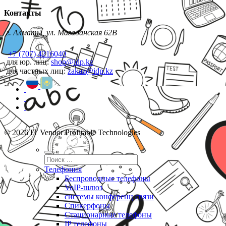
Контакты
г. Алматы, ул. Магаданская 62В
+7 (707) 4216040
для юр. лиц:
shop@idp.kz
для частных лиц:
zakaz@idp.kz
© 2026 IT Vendor Profitable Technologies
Телефония
Беспроводные телефоны
VoIP-шлюз
системы конференц связи
Спикерфоны
Стационарные телефоны
IP телефоны