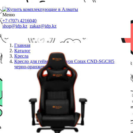
Меню
+7 (707) 4216040
shop@idp.kz
zakaz@idp.kz
Главная
Каталог
Кресла
Кресло для геймеров Canyon Corax CND-SGCH5
черно-оранжевое