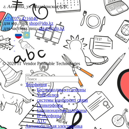
г. Алматы, ул. Магаданская 62В
+7 (707) 4216040
для юр. лиц:
shop@idp.kz
для частных лиц:
zakaz@idp.kz
© 2026 IT Vendor Profitable Technologies
Телефония
Беспроводные телефоны
VoIP-шлюз
системы конференц связи
Спикерфоны
Стационарные телефоны
IP телефоны
АТС
Автомобильная электроника