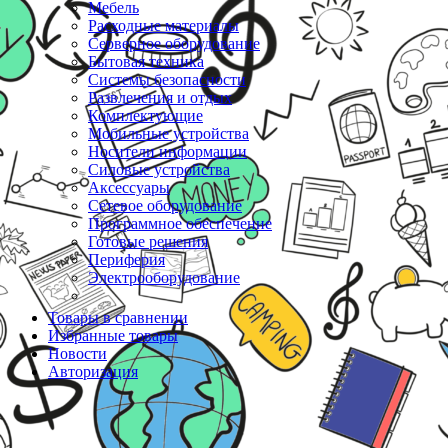
Мебель
Расходные материалы
Серверное оборудование
Бытовая техника
Системы безопасности
Развлечения и отдых
Комплектующие
Мобильные устройства
Носители информации
Силовые устройства
Аксессуары
Сетевое оборудование
Программное обеспечение
Готовые решения
Периферия
Электрооборудование
Товары в сравнении
Избранные товары
Новости
Авторизация