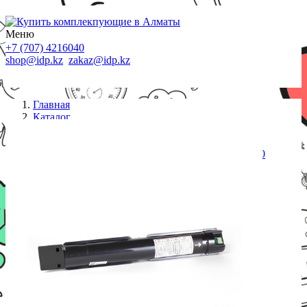
Меню
+7 (707) 4216040
shop@idp.kz
zakaz@idp.kz
Главная
Каталог
Картриджи Xerox
Тонер-картридж, Europrint, EPC-006R01461, Для
принтеров Xerox WC 7120/7125/7220/7225, 22000
страниц.