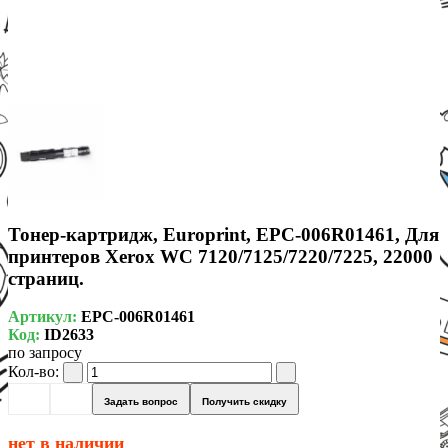
Тонер-картридж, Europrint, EPC-006R01461, Для
принтеров Xerox WC 7120/7125/7220/7225, 22000
страниц.
Артикул:
EPC-006R01461
Код:
ID2633
по запросу
Кол-во:
Задать вопрос
Получить скидку
нет в наличии