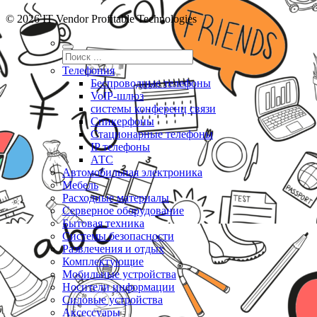
© 2026 IT Vendor Profitable Technologies
Телефония
Беспроводные телефоны
VoIP-шлюз
системы конференц связи
Спикерфоны
Стационарные телефоны
IP телефоны
АТС
Автомобильная электроника
Мебель
Расходные материалы
Серверное оборудование
Бытовая техника
Системы безопасности
Развлечения и отдых
Комплектующие
Мобильные устройства
Носители информации
Силовые устройства
Аксессуары