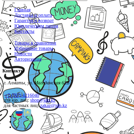
Главная
Доставка и оплата
Гарантия и возврат
Юридическим лицам
Контакты
Товары в сравнении
Избранные товары
Новости
Авторизация
Контакты
г. Алматы, ул. Магаданская 62В
+7 (707) 4216040
для юр. лиц:
shop@idp.kz
для частных лиц:
zakaz@idp.kz