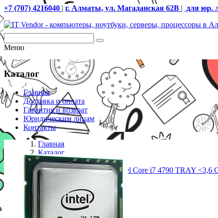
+7 (707) 4216040
|
г. Алматы, ул. Магаданская 62В
|
для юр. 
Меню
Каталог
Главная
Доставка и оплата
Гарантия и возврат
Юридическим лицам
Контакты
Главная
Каталог
Процессоры S-1150
Процессор CPU S-1150 Intel Core i7 4790 TRAY <3,6 