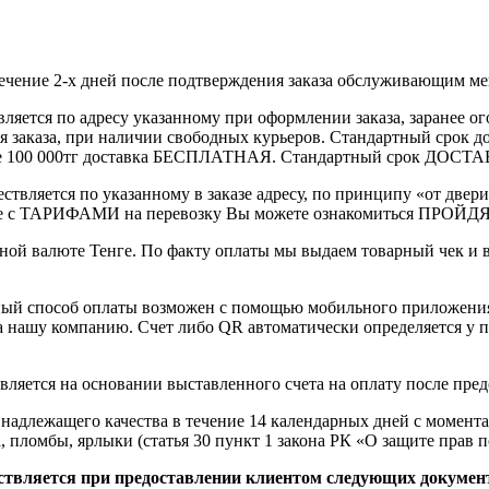
течение 2-х дней после подтверждения заказа обслуживающим м
вляется по адресу указанному при оформлении заказа, заранее ог
ления заказа, при наличии свободных курьеров. Стандартный сро
выше 100 000тг доставка БЕСПЛАТНАЯ. Стандартный срок ДОСТАВ
ствляется по указанному в заказе адресу, по принципу «от двери
 с ТАРИФАМИ на перевозку Вы можете ознакомиться ПРОЙДЯ ПО
ной валюте Тенге. По факту оплаты мы выдаем товарный чек и 
ный способ оплаты возможен с помощью мобильного приложени
на нашу компанию. Счет либо QR автоматически определяется у п
вляется на основании выставленного счета на оплату после пре
надлежащего качества в течение 14 календарных дней с момента
, пломбы, ярлыки (статья 30 пункт 1 закона РК «О защите прав п
ствляется при предоставлении клиентом следующих докумен