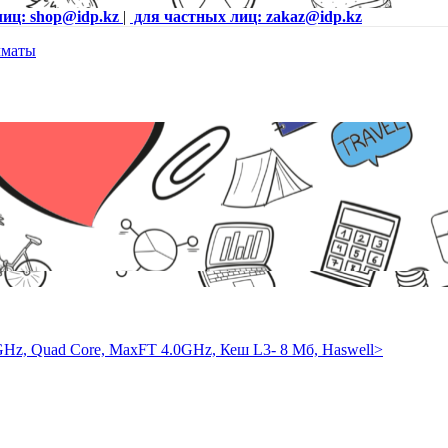
лиц: shop@idp.kz
|
для частных лиц: zakaz@idp.kz
GHz, Quad Core, MaxFT 4.0GHz, Кеш L3- 8 Мб, Haswell>