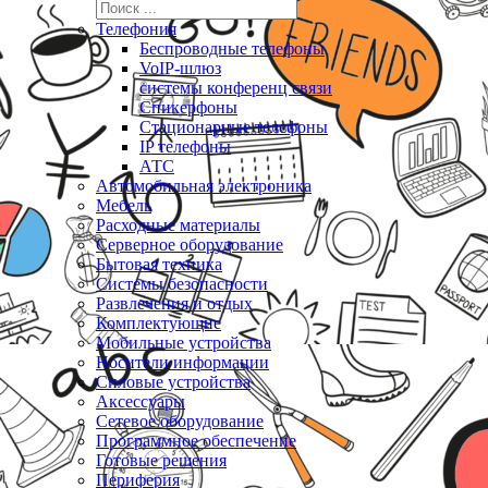
Телефония
Беспроводные телефоны
VoIP-шлюз
системы конференц связи
Спикерфоны
Стационарные телефоны
IP телефоны
АТС
Автомобильная электроника
Мебель
Расходные материалы
Серверное оборудование
Бытовая техника
Системы безопасности
Развлечения и отдых
Комплектующие
Мобильные устройства
Носители информации
Силовые устройства
Аксессуары
Сетевое оборудование
Программное обеспечение
Готовые решения
Периферия