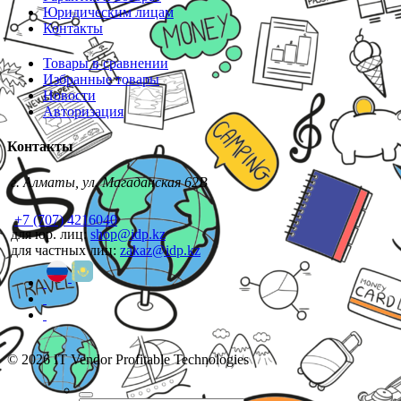
Юридическим лицам
Контакты
Товары в сравнении
Избранные товары
Новости
Авторизация
Контакты
г. Алматы, ул. Магаданская 62В
+7 (707) 4216040
для юр. лиц:
shop@idp.kz
для частных лиц:
zakaz@idp.kz
© 2026 IT Vendor Profitable Technologies