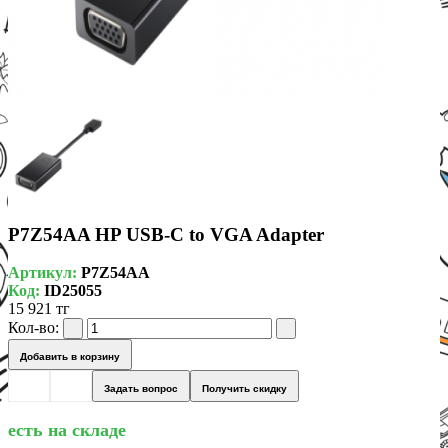
P7Z54AA HP USB-C to VGA Adapter
Артикул:
P7Z54AA
Код:
ID25055
15 921 тг
Кол-во:
Добавить в корзину
Задать вопрос
Получить скидку
есть на складе