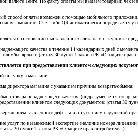
ной валюте Тенге. По факту оплаты мы выдаем товарный чек и 
ный способ оплаты возможен с помощью мобильного приложени
на нашу компанию. Счет либо QR автоматически определяется у п
вляется на основании выставленного счета на оплату после пре
надлежащего качества в течение 14 календарных дней с момента
, пломбы, ярлыки (статья 30 пункт 1 закона РК «О защите прав п
ствляется при предоставлении клиентом следующих докумен
й покупку в магазине;
имя директора магазина с указанием причины возврата/обмена;
обмен товара ненадлежащего качества (подразумевается товар, 
редоставлении клиентом следующих документов: (статья 30 пунк
верждением заявленного дефекта и отсутствием нарушений пра
ние услуг по независимой экспертизе (наличие номера лицензии 
татья 30 пункт 1 закона РК «О защите прав потребителя»).