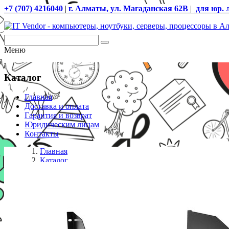
+7 (707) 4216040
|
г. Алматы, ул. Магаданская 62В
|
для юр. 
Меню
Каталог
Главная
Доставка и оплата
Гарантия и возврат
Юридическим лицам
Контакты
Главная
Каталог
Аксессуары к шкафам
Полка одностороннего крепления, SHIP, 701403102, 