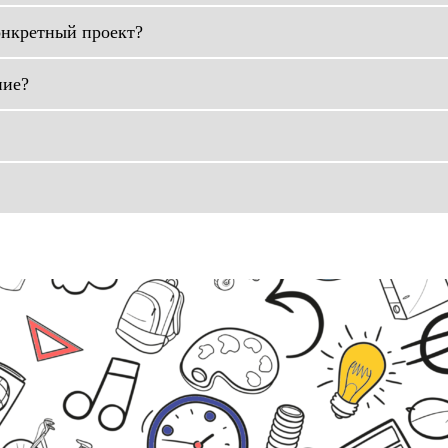
онкретный проект?
ние?