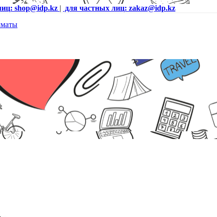
лиц: shop@idp.kz
|
для частных лиц: zakaz@idp.kz
Глубина 457 мм, 3U