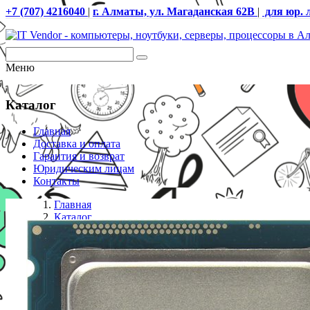
+7 (707) 4216040
|
г. Алматы, ул. Магаданская 62В
|
для юр. 
Меню
Каталог
Главная
Доставка и оплата
Гарантия и возврат
Юридическим лицам
Контакты
Главная
Каталог
Процессоры S-1150
Процессор Intel 1150 i5-4440 6M, 3.10 GHz