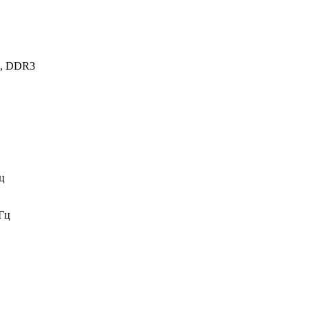
, DDR3
ц
Гц