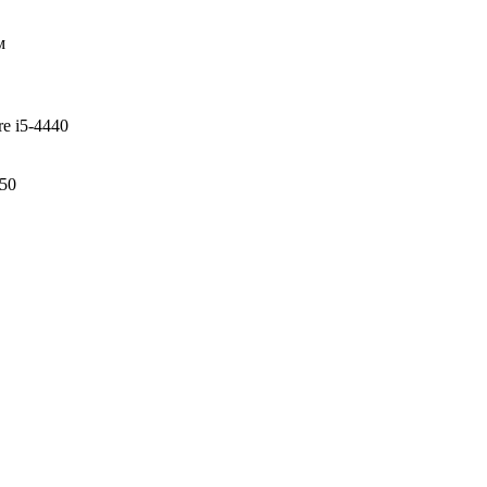
м
re i5-4440
50