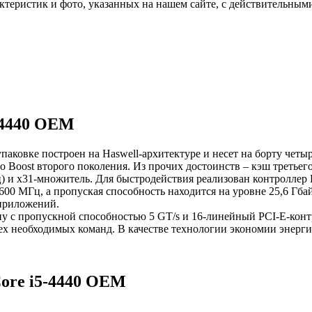
актеристик и фото, указанных на нашем сайте, с действительны
5-4440 OEM
упаковке построен на Haswell-архитектуре и несет на борту чет
bo Boost второго поколения. Из прочих достоинств – кэш третье
МГц) и x31-множитель. Для быстродействия реализован контролл
 1600 МГц, а пропуская способность находится на уровне 25,6 Гба
приложений.
ну с пропускной способностью 5 GT/s и 16-линейный PCI-E-конт
х необходимых команд. В качестве технологии экономии энергии
Core i5-4440 OEM