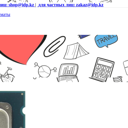
лиц: shop@idp.kz
|
для частных лиц: zakaz@idp.kz