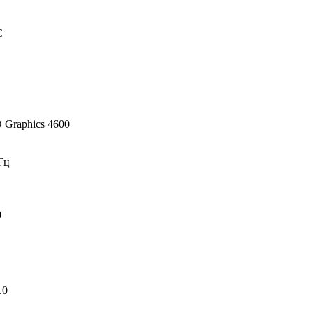
C
D Graphics 4600
Гц
0
.0