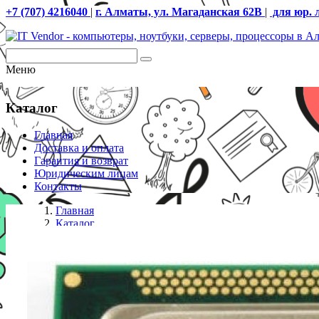
+7 (707) 4216040
|
г. Алматы, ул. Магаданская 62В
|
для юр. 
Меню
Каталог
Главная
Доставка и оплата
Гарантия и возврат
Юридическим лицам
Контакты
Главная
Каталог
Процессоры S-1155
Процессор Intel 1155 i3-2100