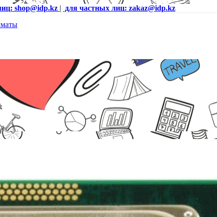
лиц: shop@idp.kz
|
для частных лиц: zakaz@idp.kz