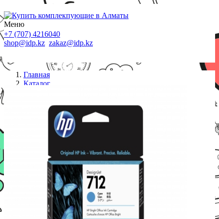
Меню
+7 (707) 4216040
shop@idp.kz
zakaz@idp.kz
Главная
Каталог
Картриджи HP
712 29ml Cyan Ink Cartridge for DesignJet
T230/T250/T630/T650