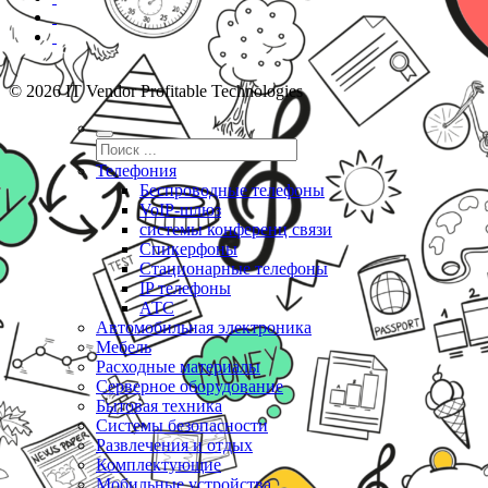
© 2026 IT Vendor Profitable Technologies
Телефония
Беспроводные телефоны
VoIP-шлюз
системы конференц связи
Спикерфоны
Стационарные телефоны
IP телефоны
АТС
Автомобильная электроника
Мебель
Расходные материалы
Серверное оборудование
Бытовая техника
Системы безопасности
Развлечения и отдых
Комплектующие
Мобильные устройства