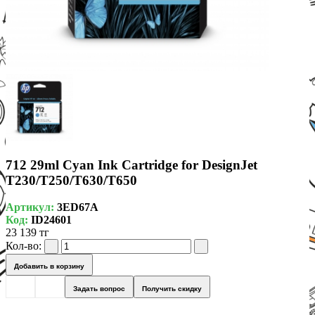
712 29ml Cyan Ink Cartridge for DesignJet
T230/T250/T630/T650
Артикул:
3ED67A
Код:
ID24601
23 139 тг
Кол-во:
Добавить в корзину
Задать вопрос
Получить скидку