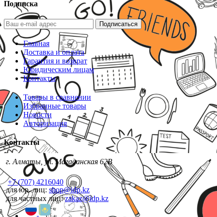
Подписка
Подписаться
Главная
Доставка и оплата
Гарантия и возврат
Юридическим лицам
Контакты
Товары в сравнении
Избранные товары
Новости
Авторизация
Контакты
г. Алматы, ул. Магаданская 62В
+7 (707) 4216040
для юр. лиц:
shop@idp.kz
для частных лиц:
zakaz@idp.kz