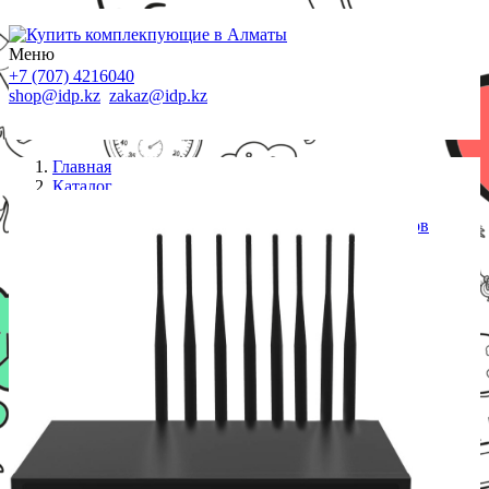
Меню
+7 (707) 4216040
shop@idp.kz
zakaz@idp.kz
Главная
Каталог
VoIP-шлюз
Yeastar TG800 VoIP-GSM шлюз на 8 GSM-каналов