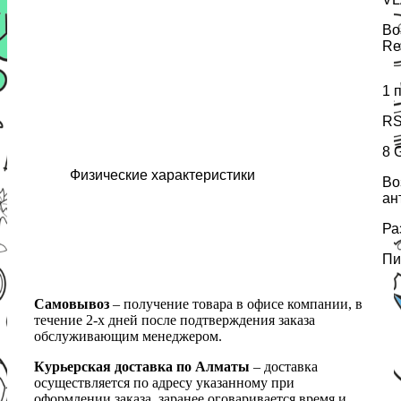
Во
Re
1 
RS
8 
Физические характеристики
Во
ан
Ра
Пи
Самовывоз
– получение товара в офисе компании, в
течение 2-х дней после подтверждения заказа
обслуживающим менеджером.
Курьерская доставка по Алматы
– доставка
осуществляется по адресу указанному при
оформлении заказа, заранее оговаривается время и