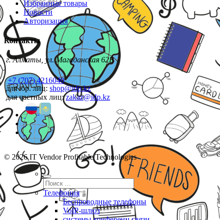
Избранные товары
Новости
Авторизация
Контакты
г. Алматы, ул. Магаданская 62В
+7 (707) 4216040
для юр. лиц:
shop@idp.kz
для частных лиц:
zakaz@idp.kz
© 2026 IT Vendor Profitable Technologies
Телефония
Беспроводные телефоны
VoIP-шлюз
системы конференц связи