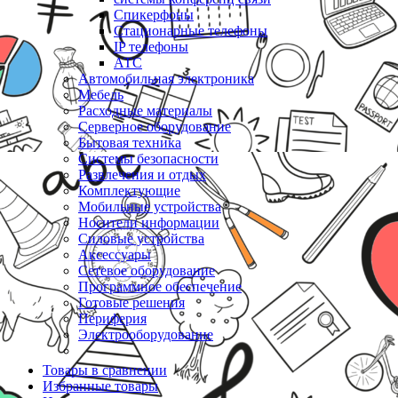
Спикерфоны
Стационарные телефоны
IP телефоны
АТС
Автомобильная электроника
Мебель
Расходные материалы
Серверное оборудование
Бытовая техника
Системы безопасности
Развлечения и отдых
Комплектующие
Мобильные устройства
Носители информации
Силовые устройства
Аксессуары
Сетевое оборудование
Программное обеспечение
Готовые решения
Периферия
Электрооборудование
Товары в сравнении
Избранные товары