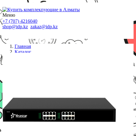
Меню
+7 (707) 4216040
shop@idp.kz
zakaz@idp.kz
Главная
Каталог
VoIP-шлюз
Yeastar TA1610 VoIP-шлюз, 16*FXO