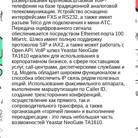
развертывания крупномасштабной VoIP-
телефонии на базе традиционной аналоговой
телекоммуникации. Устройство оснащено
интерфейсами FXS и RS232, а также имеет
разъем Telco для подключения к мини-АТС.
Передача оцифрованного сигнала
обеспечивается посредством Ethernet-порта 100
Мбит/с. Шлюз имеет полную поддержку
протоколов SIP и IAX2, а также может работать с
Open API. VoIP шлюз Yeastar NeoGate
TA1610 идеален для использования в
корпоративном бизнесе, в сфере поставщиков
услуг, call-центрами, диспетчерскими службами и
т.д. Модель обладает широким функционалом и
способна обеспечить IP связь рядом полезных
опций. Использование факсимильного аппарата,
выполнение маршрутизации по Caller ID,
создание трехсторонних конференций,
осуществление как прямого, так и
сопроводительного трансфера, а также
организация «горячей линии» и выполнение
переадресации - это лишь небольшая часть
возможностей Yeastar NeoGate TA1610.