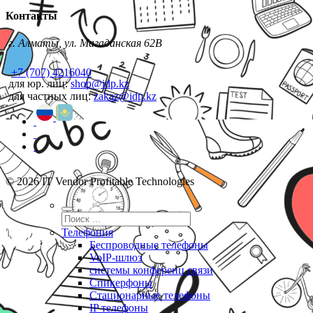
Контакты
г. Алматы, ул. Магаданская 62В
+7 (707) 4216040
для юр. лиц:
shop@idp.kz
для частных лиц:
zakaz@idp.kz
© 2026 IT Vendor Profitable Technologies
Телефония
Беспроводные телефоны
VoIP-шлюз
системы конференц связи
Спикерфоны
Стационарные телефоны
IP телефоны