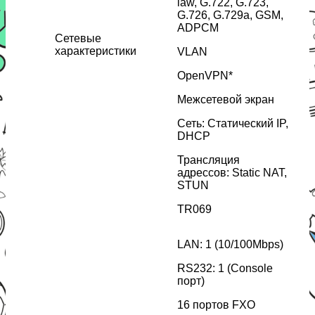
law, G.722, G.723,
G.726, G.729a, GSM,
ADPCM
Сетевые
характеристики
VLAN
OpenVPN*
Межсетевой экран
Сеть: Статический IP,
DHCP
Трансляция
адресcов: Static NAT,
STUN
TR069
LAN: 1 (10/100Mbps)
RS232: 1 (Console
порт)
16 портов FXO