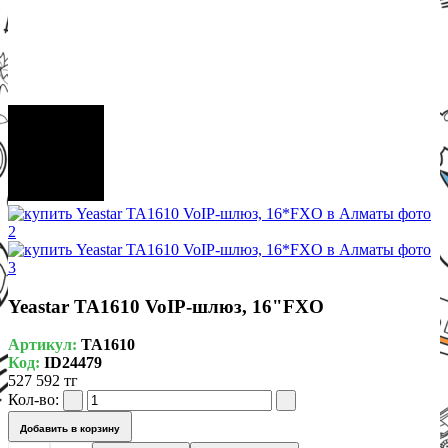
Yeastar TA1610 VoIP-шлюз, 16"FXO
Артикул:
TA1610
Код:
ID24479
527 592 тг
Кол-во:
Добавить в корзину