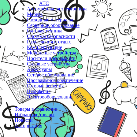
АТС
Автомобильная электроника
Мебель
Расходные материалы
Серверное оборудование
Бытовая техника
Системы безопасности
Развлечения и отдых
Комплектующие
Мобильные устройства
Носители информации
Силовые устройства
Аксессуары
Сетевое оборудование
Программное обеспечение
Готовые решения
Периферия
Электрооборудование
Товары в сравнении
Избранные товары
Новости
Авторизация