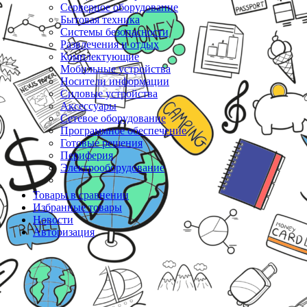
Серверное оборудование
Бытовая техника
Системы безопасности
Развлечения и отдых
Комплектующие
Мобильные устройства
Носители информации
Силовые устройства
Аксессуары
Сетевое оборудование
Программное обеспечение
Готовые решения
Периферия
Электрооборудование
Товары в сравнении
Избранные товары
Новости
Авторизация