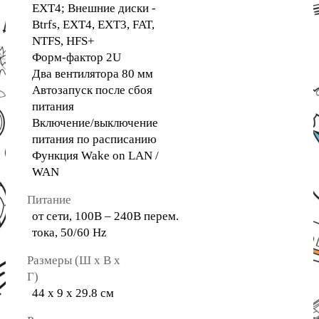
EXT4; Внешние диски -
Btrfs, EXT4, EXT3, FAT,
NTFS, HFS+
Форм-фактор 2U
Два вентилятора 80 мм
Автозапуск после сбоя
питания
Включение/выключение
питания по расписанию
Функция Wake on LAN /
WAN
Питание
от сети, 100В – 240В перем.
тока, 50/60 Hz
Размеры (Ш х В х
Г)
44 х 9 х 29.8 см