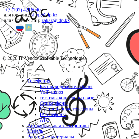
+7 (707) 4216040
для юр. лиц:
shop@idp.kz
для частных лиц:
zakaz@idp.kz
© 2026 IT Vendor Profitable Technologies
Телефония
Беспроводные телефоны
VoIP-шлюз
системы конференц связи
Спикерфоны
Стационарные телефоны
IP телефоны
АТС
Автомобильная электроника
Мебель
Расходные материалы