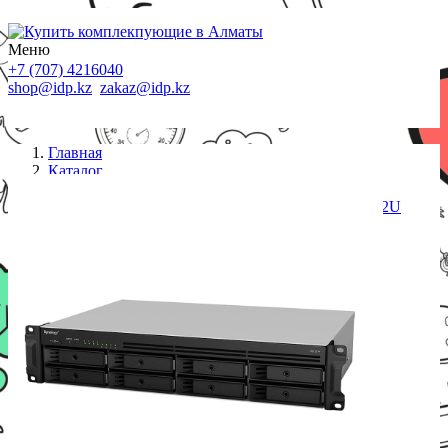
Меню
+7 (707) 4216040
shop@idp.kz
zakaz@idp.kz
Главная
Каталог
СХД
Сетевой NAS сервер Synology RS1219+ 8xHDD 2U
NAS-сервер All-in-1