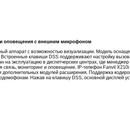
га и оповещения с внешним микрофоном
онный аппарат с возможностью визуализации. Модель оснащ
. Встроенные клавиши DSS поддерживают настройку вызова
тан на эксплуатацию в диспетчерских центрах, где менедже
я связь, мониторинг и оповещение. IP-телефон Fanvil X21
я дополнительных модулей расширения. Поддержка кодиро
еодомофонам. Нажав на клавишу DSS, основной дисплей ус