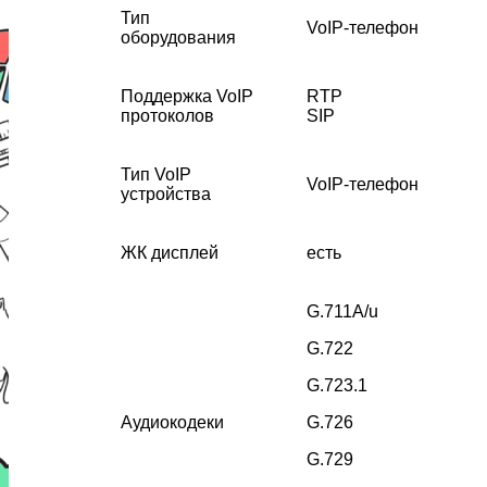
Тип
VoIP-телефон
оборудования
Поддержка VoIP
RTP
протоколов
SIP
Тип VoIP
VoIP-телефон
устройства
ЖК дисплей
есть
G.711A/u
G.722
G.723.1
Аудиокодеки
G.726
G.729