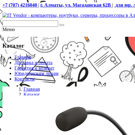
+7 (707) 4216040
|
г. Алматы, ул. Магаданская 62В
|
для юр. 
Меню
Каталог
Главная
Доставка и оплата
Гарантия и возврат
Юридическим лицам
Контакты
Главная
Каталог
IP телефоны
Fanvil X210i IP телефон - консоль мониторинга и о