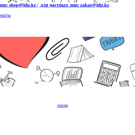
лиц: shop@idp.kz
|
для частных лиц: zakaz@idp.kz
повещения с внешним микрофоном