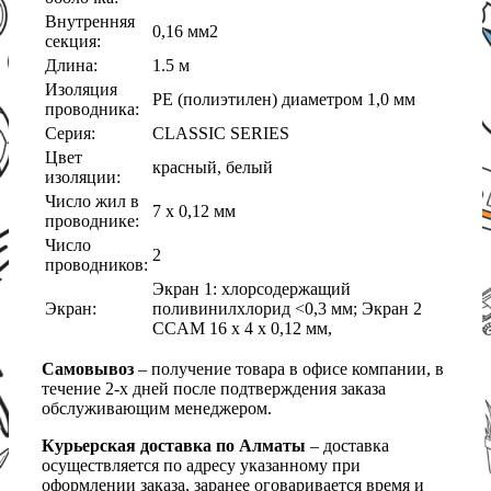
Внутренняя
0,16 мм2
секция:
Длина:
1.5 м
Изоляция
PE (полиэтилен) диаметром 1,0 мм
проводника:
Серия:
CLASSIC SERIES
Цвет
красный, белый
изоляции:
Число жил в
7 x 0,12 мм
проводнике:
Число
2
проводников:
Экран 1: хлорсодержащий
Экран:
поливинилхлорид <0,3 мм; Экран 2
CCAM 16 x 4 х 0,12 мм,
Самовывоз
– получение товара в офисе компании, в
течение 2-х дней после подтверждения заказа
обслуживающим менеджером.
Курьерская доставка по Алматы
– доставка
осуществляется по адресу указанному при
оформлении заказа, заранее оговаривается время и