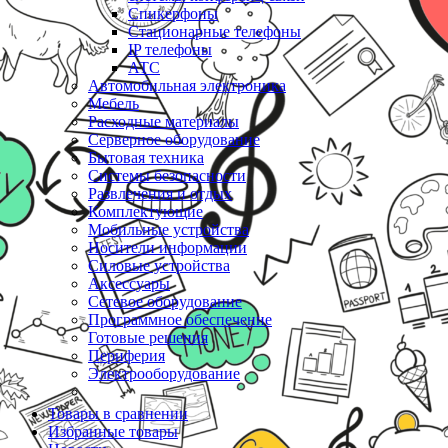
Спикерфоны
Стационарные телефоны
IP телефоны
АТС
Автомобильная электроника
Мебель
Расходные материалы
Серверное оборудование
Бытовая техника
Системы безопасности
Развлечения и отдых
Комплектующие
Мобильные устройства
Носители информации
Силовые устройства
Аксессуары
Сетевое оборудование
Программное обеспечение
Готовые решения
Периферия
Электрооборудование
Товары в сравнении
Избранные товары