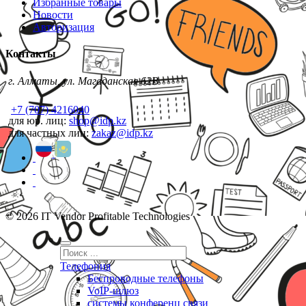
Избранные товары
Новости
Авторизация
Контакты
г. Алматы, ул. Магаданская 62В
+7 (707) 4216040
для юр. лиц:
shop@idp.kz
для частных лиц:
zakaz@idp.kz
© 2026 IT Vendor Profitable Technologies
Телефония
Беспроводные телефоны
VoIP-шлюз
системы конференц связи