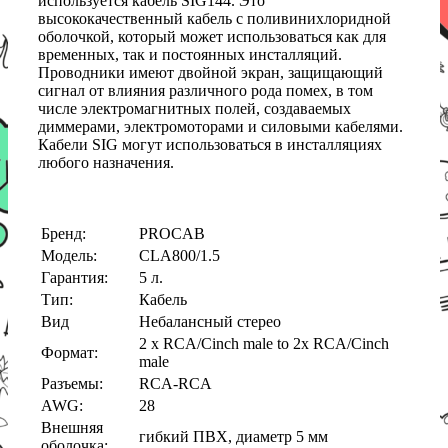
используется кабель SIG144. Это
высококачественный кабель с поливинихлоридной
оболочкой, который может использоваться как для
временных, так и постоянных инсталляций.
Проводники имеют двойной экран, защищающий
сигнал от влияния различного рода помех, в том
числе электромагнитных полей, создаваемых
диммерами, электромоторами и силовыми кабелями.
Кабели SIG могут использоваться в инсталляциях
любого назначения.
Бренд:
PROCAB
Модель:
CLA800/1.5
Гарантия:
5 л.
Тип:
Кабель
Вид
Небалансный стерео
2 x RCA/Cinch male to 2x RCA/Cinch
Формат:
male
Разъемы:
RCA-RCA
AWG:
28
Внешняя
гибкий ПВХ, диаметр 5 мм
оболочка: