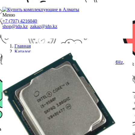
Меню
+7 (707) 4216040
shop@idp.kz
zakaz@idp.kz
Главная
Каталог
Процессоры S-1151
Процессор Intel Core i5-9500F Coffee Lake (3000MHz,
LGA1151 v2, L3 9216Kb), oem