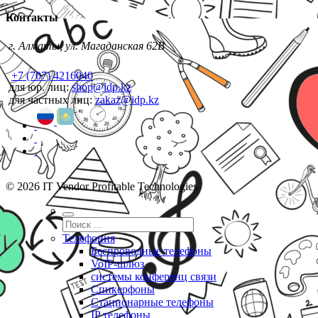
Контакты
г. Алматы, ул. Магаданская 62В
+7 (707) 4216040
для юр. лиц:
shop@idp.kz
для частных лиц:
zakaz@idp.kz
© 2026 IT Vendor Profitable Technologies
Телефония
Беспроводные телефоны
VoIP-шлюз
системы конференц связи
Спикерфоны
Стационарные телефоны
IP телефоны