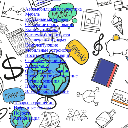
АТС
Автомобильная электроника
Мебель
Расходные материалы
Серверное оборудование
Бытовая техника
Системы безопасности
Развлечения и отдых
Комплектующие
Мобильные устройства
Носители информации
Силовые устройства
Аксессуары
Сетевое оборудование
Программное обеспечение
Готовые решения
Периферия
Электрооборудование
Товары в сравнении
Избранные товары
Новости
Авторизация