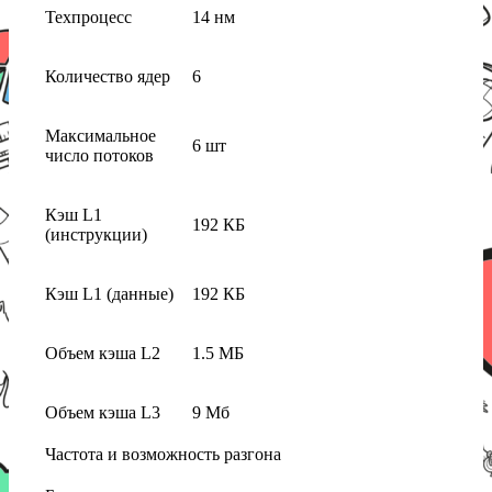
Техпроцесс
14 нм
Количество ядер
6
Максимальное
6 шт
число потоков
Кэш L1
192 КБ
(инструкции)
Кэш L1 (данные)
192 КБ
Объем кэша L2
1.5 МБ
Объем кэша L3
9 Мб
Частота и возможность разгона