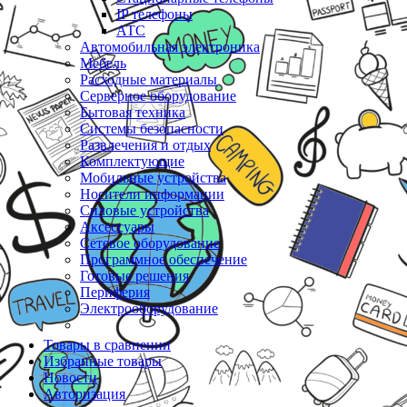
IP телефоны
АТС
Автомобильная электроника
Мебель
Расходные материалы
Серверное оборудование
Бытовая техника
Системы безопасности
Развлечения и отдых
Комплектующие
Мобильные устройства
Носители информации
Силовые устройства
Аксессуары
Сетевое оборудование
Программное обеспечение
Готовые решения
Периферия
Электрооборудование
Товары в сравнении
Избранные товары
Новости
Авторизация