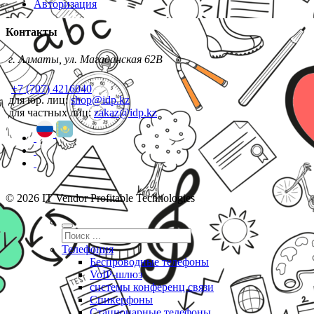
Авторизация
Контакты
г. Алматы, ул. Магаданская 62В
+7 (707) 4216040
для юр. лиц:
shop@idp.kz
для частных лиц:
zakaz@idp.kz
© 2026 IT Vendor Profitable Technologies
Телефония
Беспроводные телефоны
VoIP-шлюз
системы конференц связи
Спикерфоны
Стационарные телефоны