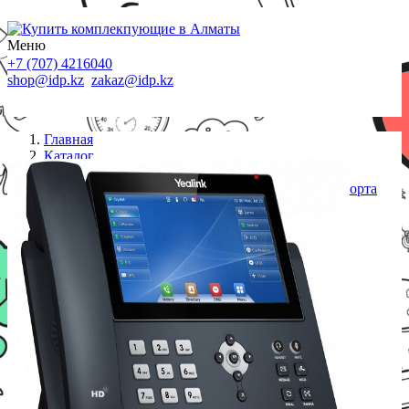
Меню
+7 (707) 4216040
shop@idp.kz
zakaz@idp.kz
Главная
Каталог
IP телефоны
Yealink SIP-T48U (цветной сенсорный экран, 2 порта
USB, 16 аккаунтов, BLF, PoE, GigE) без БП