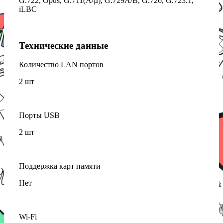
G.722, Opus, G.711(A/µ), G.729A/B, G.726, G.723.1,
iLBC
Технические данные
Количество LAN портов
2 шт
Порты USB
2 шт
Поддержка карт памяти
Нет
Wi-Fi