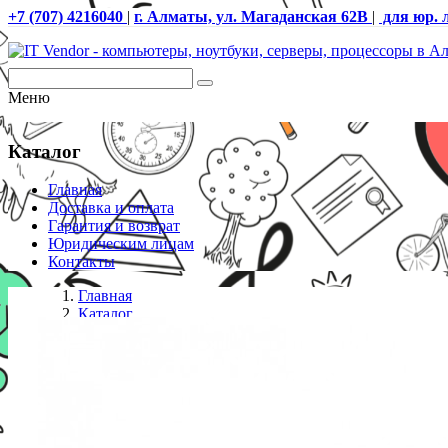
+7 (707) 4216040
|
г. Алматы, ул. Магаданская 62В
|
для юр. 
Меню
Каталог
Главная
Доставка и оплата
Гарантия и возврат
Юридическим лицам
Контакты
Главная
Каталог
Память DDR4
Модуль памяти Kingston KVR32N22S8/16 DDR4 DI