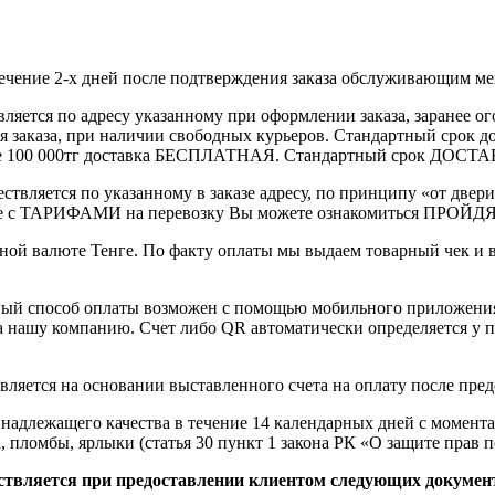
течение 2-х дней после подтверждения заказа обслуживающим м
вляется по адресу указанному при оформлении заказа, заранее ог
ления заказа, при наличии свободных курьеров. Стандартный сро
выше 100 000тг доставка БЕСПЛАТНАЯ. Стандартный срок ДОСТАВ
ствляется по указанному в заказе адресу, по принципу «от двери
 с ТАРИФАМИ на перевозку Вы можете ознакомиться ПРОЙДЯ ПО
ной валюте Тенге. По факту оплаты мы выдаем товарный чек и 
ный способ оплаты возможен с помощью мобильного приложени
на нашу компанию. Счет либо QR автоматически определяется у п
вляется на основании выставленного счета на оплату после пре
надлежащего качества в течение 14 календарных дней с момента
, пломбы, ярлыки (статья 30 пункт 1 закона РК «О защите прав п
ствляется при предоставлении клиентом следующих докумен