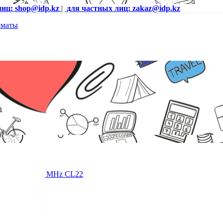
лиц: shop@idp.kz
|
для частных лиц: zakaz@idp.kz
MM 16Gb 3200 MHz CL22