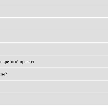
онкретный проект?
ние?