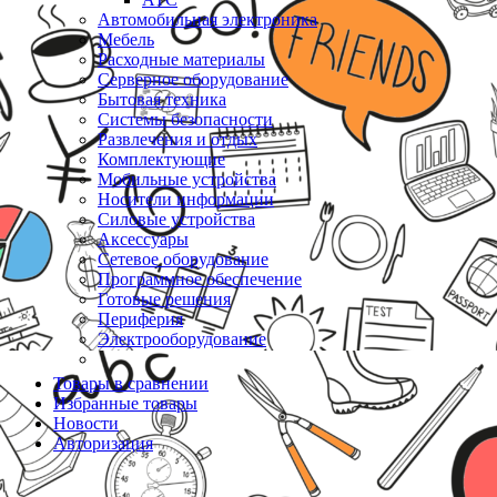
Автомобильная электроника
Мебель
Расходные материалы
Серверное оборудование
Бытовая техника
Системы безопасности
Развлечения и отдых
Комплектующие
Мобильные устройства
Носители информации
Силовые устройства
Аксессуары
Сетевое оборудование
Программное обеспечение
Готовые решения
Периферия
Электрооборудование
Товары в сравнении
Избранные товары
Новости
Авторизация