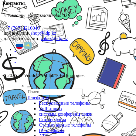
Контакты
г. Алматы, ул. Магаданская 62В
+7 (707) 4216040
для юр. лиц:
shop@idp.kz
для частных лиц:
zakaz@idp.kz
© 2026 IT Vendor Profitable Technologies
Телефония
Беспроводные телефоны
VoIP-шлюз
системы конференц связи
Спикерфоны
Стационарные телефоны
IP телефоны
АТС