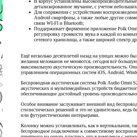
В корпус установлены высокопроизводительные 
детализированное звучание, с учетом небольших
Для сопряжения с устройствами воспроизведения
Android смартфоны, а также любые другие совм
связи WI-FI и Bluetooth;
Поддерживает фирменное приложение Polk Omni 
регулировку громкости звука в каждой из комна
сетевого хранилища, а также широкий спектр 
Ещё несколько десятилетий назад на улицах можно б
желания меломанов не меняются, сегодня всё большу
максимальную акустическую производительность. Они
управлением операционных систем iOS, Android, Wind
Беспроводная акустическая система Polk Audio Omni S
акустических и мультимедийных устройств бюджетного
обеспечивающие достойный уровень производительнос
Особое внимание заслуживает внешний вид беспроводн
стилистических решений и это не удивительно, ведь
или футуристическими интерьерами.
Колонку можно устанавливать, как в вертикальном, т
беспроводное подключение к совместимому воспроизво
приятного на ощупь пластика, что в комплексе с анти