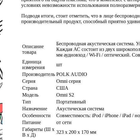
условиях невозможности использования полноразмерн
Подводя итоги, стоит отметить, что в лице беспрово
производительный продукт, способный приятно удиви
Беспроводная акустическая система. 
Описание
Каждая АС состоит из двух широкопол
товара
мм аудиовход / Wi-Fi / оптический. С
Единица
шт
измерения
Производитель
POLK AUDIO
Серия
Omni серия
Страна
США
Модель
Omni S2
Тип
Портативный
Назначение
Акустическая система
Особенности
Совместимость: iPod / iPhone / iPad / 
Питание
от сети
Габариты (Ш х
323 x 200 x 170 мм
В х Д)