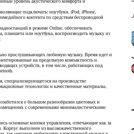
ойный уровень акустического комфорта и
воляющие подключать: ноутбуки, iPod, iPhone,
тимедийного контента по средствам беспроводной
адиостанций в режиме Online, обеспечивать
а, планшета или ноутбука, воспроизводить музыку из
;
ельно прослушивающих любимую музыку. Время идет и
риентированные на предельную компактность и
водящих устройств, в том числе, работающих под
etooth.
ля, специализирующегося на производстве
новационные технологии и качественные материалы,
озаботился о большом разнообразии цветовых и
их помещениях с современными минималистическими
лись основные кнопки управления, отвечающие как за
и. Корпус выполнен из высококачественного
ние, так ценимое любителями качественной музыки в