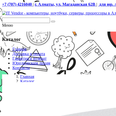
+7 (707) 4216040
|
г. Алматы, ул. Магаданская 62В
|
для юр. 
Меню
Каталог
Главная
Доставка и оплата
Гарантия и возврат
Юридическим лицам
Контакты
Главная
Каталог
Колонки
POLK AUDIO Акустическая система Omni S2 Серебр