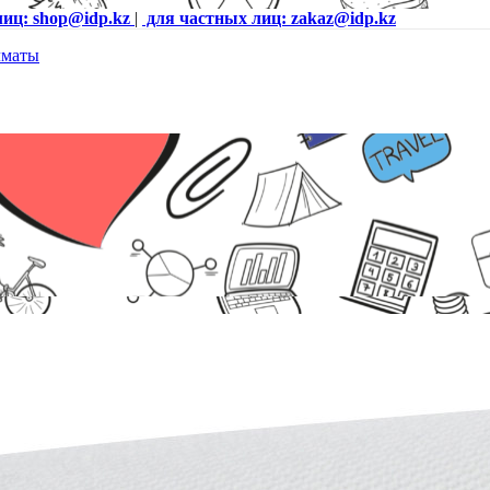
лиц: shop@idp.kz
|
для частных лиц: zakaz@idp.kz
о