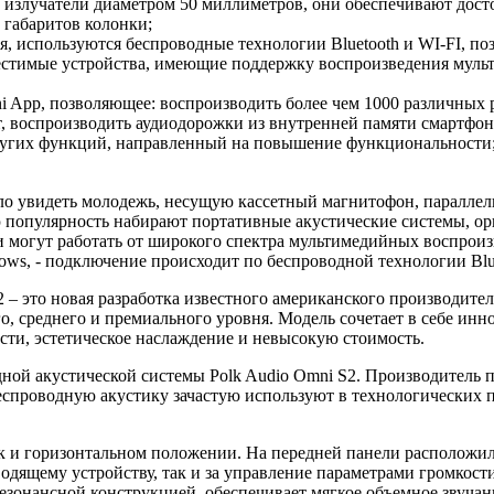
излучатели диаметром 50 миллиметров, они обеспечивают дост
 габаритов колонки;
, используются беспроводные технологии Bluetooth и WI-FI, поз
естимые устройства, имеющие поддержку воспроизведения муль
App, позволяющее: воспроизводить более чем 1000 различных р
т, воспроизводить аудиодорожки из внутренней памяти смартфон
других функций, направленный на повышение функциональности
ыло увидеть молодежь, несущую кассетный магнитофон, паралл
ю популярность набирают портативные акустические системы, о
 могут работать от широкого спектра мультимедийных воспроиз
ows, - подключение происходит по беспроводной технологии Blu
2 – это новая разработка известного американского производите
, среднего и премиального уровня. Модель сочетает в себе ин
ти, эстетическое наслаждение и невысокую стоимость.
ой акустической системы Polk Audio Omni S2. Производитель п
 беспроводную акустику зачастую используют в технологическ
ак и горизонтальном положении. На передней панели расположи
дящему устройству, так и за управление параметрами громкост
резонансной конструкцией, обеспечивает мягкое объемное звуча