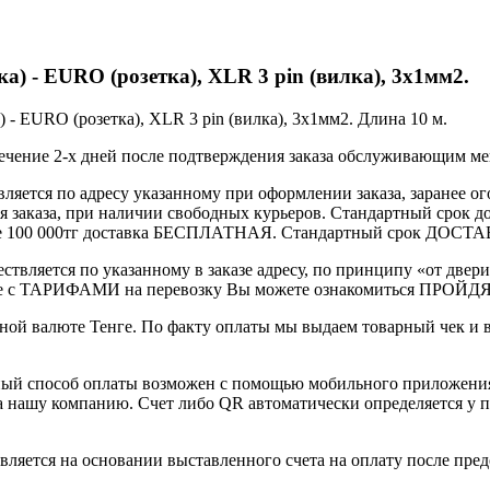
а) - EURO (розетка), XLR 3 pin (вилка), 3х1мм2.
 - EURO (розетка), XLR 3 pin (вилка), 3х1мм2. Длина 10 м.
течение 2-х дней после подтверждения заказа обслуживающим м
вляется по адресу указанному при оформлении заказа, заранее ог
ления заказа, при наличии свободных курьеров. Стандартный сро
выше 100 000тг доставка БЕСПЛАТНАЯ. Стандартный срок ДОСТАВ
ствляется по указанному в заказе адресу, по принципу «от двери
 с ТАРИФАМИ на перевозку Вы можете ознакомиться ПРОЙДЯ ПО
ной валюте Тенге. По факту оплаты мы выдаем товарный чек и 
ный способ оплаты возможен с помощью мобильного приложени
на нашу компанию. Счет либо QR автоматически определяется у п
вляется на основании выставленного счета на оплату после пре