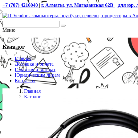
+7 (707) 4216040
|
г. Алматы, ул. Магаданская 62В
|
для юр. 
Меню
Каталог
Главная
Доставка и оплата
Гарантия и возврат
Юридическим лицам
Контакты
Главная
Каталог
Кабели
PROCAB Кабель CAB400/10