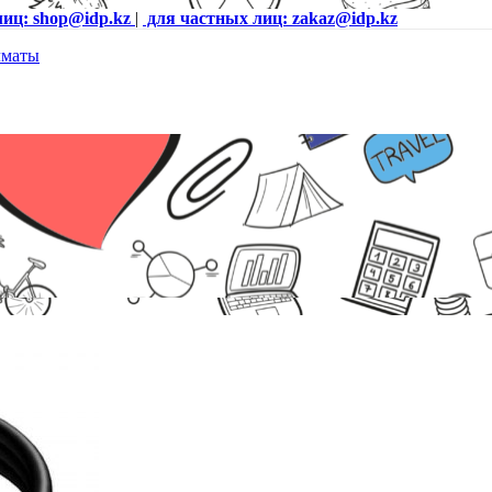
лиц: shop@idp.kz
|
для частных лиц: zakaz@idp.kz