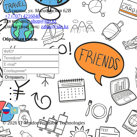
г. Алматы, ул. Магаданская 62В
+7 (707) 4216040
для юр. лиц:
shop@idp.kz
для частных лиц:
zakaz@idp.kz
Обратная связь
© 2026 IT Vendor Profitable Technologies