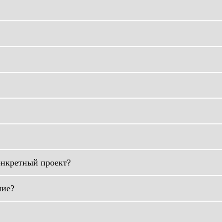
онкретный проект?
ние?