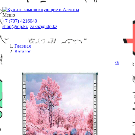
Меню
+7 (707) 4216040
shop@idp.kz
zakaz@idp.kz
Главная
Каталог
Доски
INTECH Интерактивная доска SR8083D без лотка