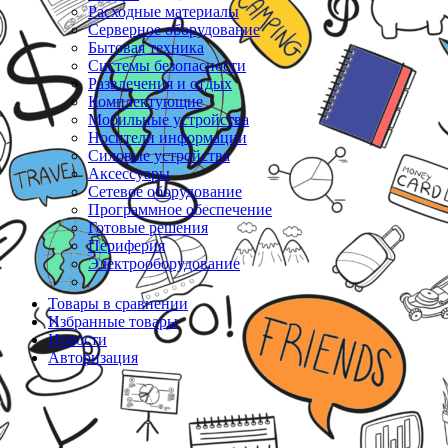
Расходные материалы
Серверное оборудование
Бытовая техника
Системы безопасности
Развлечения и отдых
Комплектующие
Мобильные устройства
Носители информации
Силовые устройства
Аксессуары
Сетевое оборудование
Программное обеспечение
Готовые решения
Периферия
Электрооборудование
Товары в сравнении
Избранные товары
Новости
Авторизация