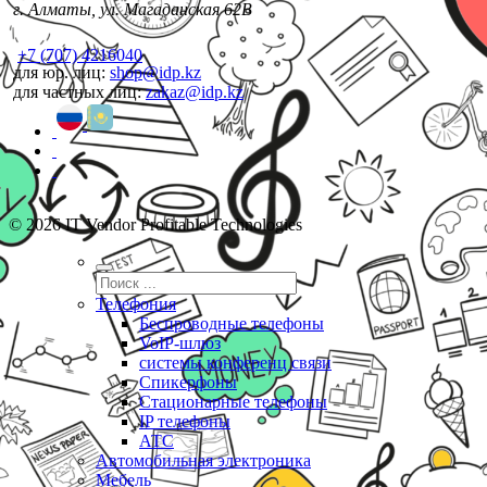
г. Алматы, ул. Магаданская 62В
+7 (707) 4216040
для юр. лиц:
shop@idp.kz
для частных лиц:
zakaz@idp.kz
© 2026 IT Vendor Profitable Technologies
Телефония
Беспроводные телефоны
VoIP-шлюз
системы конференц связи
Спикерфоны
Стационарные телефоны
IP телефоны
АТС
Автомобильная электроника
Мебель