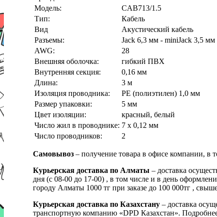
Модель:
CAB713/1.5
Тип:
Кабель
Вид
Акустический кабель
Разъемы:
Jack 6,3 мм - miniJack 3,5 мм
AWG:
28
Внешняя оболочка:
гибкий ПВХ
Внутренняя секция:
0,16 мм
Длина:
3 м
Изоляция проводника:
PE (полиэтилен) 1,0 мм
Размер упаковки:
5 мм
Цвет изоляции:
красный, белый
Число жил в проводнике:
7 x 0,12 мм
Число проводников:
2
Самовывоз
– получение товара в офисе компании, в 
Курьерская доставка по Алматы
– доставка осущест
дня (с 08-00 до 17-00) , в том числе и в день оформ
городу Алматы 1000 тг при заказе до 100 000тг , с
Курьерская доставка по Казахстану
– доставка осуще
транспортную компанию «DPD Казахстан». Подробнее