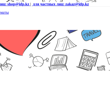
лиц: shop@idp.kz
|
для частных лиц: zakaz@idp.kz