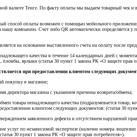
ной валюте Тенге. По факту оплаты мы выдаем товарный чек и 
ный способ оплаты возможен с помощью мобильного приложени
на нашу компанию. Счет либо QR автоматически определяется у п
вляется на основании выставленного счета на оплату после пре
надлежащего качества в течение 14 календарных дней с момента
, пломбы, ярлыки (статья 30 пункт 1 закона РК «О защите прав п
ствляется при предоставлении клиентом следующих докумен
й покупку в магазине;
имя директора магазина с указанием причины возврата/обмена;
обмен товара ненадлежащего качества (подразумевается товар, 
редоставлении клиентом следующих документов: (статья 30 пунк
верждением заявленного дефекта и отсутствием нарушений пра
ние услуг по независимой экспертизе (наличие номера лицензии 
татья 30 пункт 1 закона РК «О защите прав потребителя»).