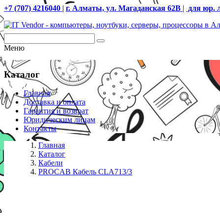
+7 (707) 4216040
|
г. Алматы, ул. Магаданская 62В
|
для юр. 
Меню
Каталог
Главная
Доставка и оплата
Гарантия и возврат
Юридическим лицам
Контакты
Главная
Каталог
Кабели
PROCAB Кабель CLA713/3