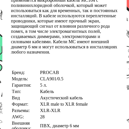
применяется микрофонный кабель MC104 с
поливинихлоридной оболочкой, который может
использоваться как для временных, так и постоянных
инсталляций. В кабеле используются переплетенные
проводники, которые имеют прочный экран,
защищающий сигнал от влияния различного рода
помех, в том числе электромагнитных полей,
создаваемых диммерами, электромоторами и
силовыми кабелями. Кабели MC имеют внешний
диаметр 6 мм и могут использоваться в инсталляциях
любого назначения.
Бренд:
PROCAB
Модель:
CLA901/0.5
Гарантия:
5 л.
Тип:
Кабель
Вид
Акустический кабель
Формат:
XLR male to XLR female
Разъемы:
XLR-XLR
AWG:
28
Внешняя
ПВХ, диаметр 6 мм
оболочка: