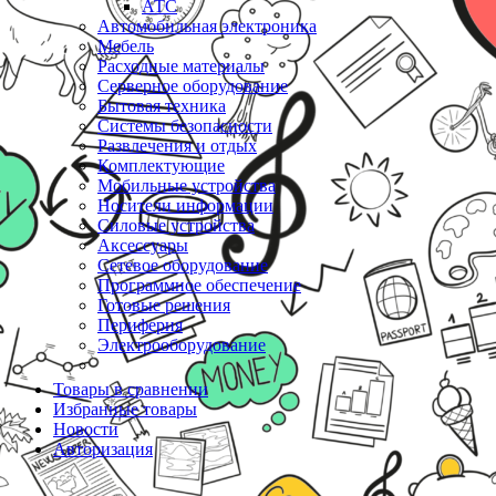
АТС
Автомобильная электроника
Мебель
Расходные материалы
Серверное оборудование
Бытовая техника
Системы безопасности
Развлечения и отдых
Комплектующие
Мобильные устройства
Носители информации
Силовые устройства
Аксессуары
Сетевое оборудование
Программное обеспечение
Готовые решения
Периферия
Электрооборудование
Товары в сравнении
Избранные товары
Новости
Авторизация