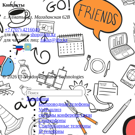
Контакты
г. Алматы, ул. Магаданская 62В
+7 (707) 4216040
для юр. лиц:
shop@idp.kz
для частных лиц:
zakaz@idp.kz
© 2026 IT Vendor Profitable Technologies
Телефония
Беспроводные телефоны
VoIP-шлюз
системы конференц связи
Спикерфоны
Стационарные телефоны
IP телефоны