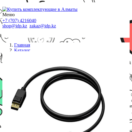
Меню
+7 (707) 4216040
shop@idp.kz
zakaz@idp.kz
Главная
Каталог
Кабели
PROCAB Кабель BSV150/1.5