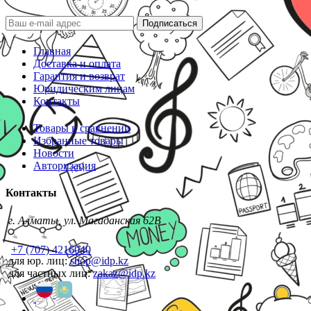
Подписаться
Главная
Доставка и оплата
Гарантия и возврат
Юридическим лицам
Контакты
Товары в сравнении
Избранные товары
Новости
Авторизация
Контакты
г. Алматы, ул. Магаданская 62В
+7 (707) 4216040
для юр. лиц:
shop@idp.kz
для частных лиц:
zakaz@idp.kz