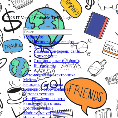
© 2026 IT Vendor Profitable Technologies
Телефония
Беспроводные телефоны
VoIP-шлюз
системы конференц связи
Спикерфоны
Стационарные телефоны
IP телефоны
АТС
Автомобильная электроника
Мебель
Расходные материалы
Серверное оборудование
Бытовая техника
Системы безопасности
Развлечения и отдых
Комплектующие
Мобильные устройства
Носители информации