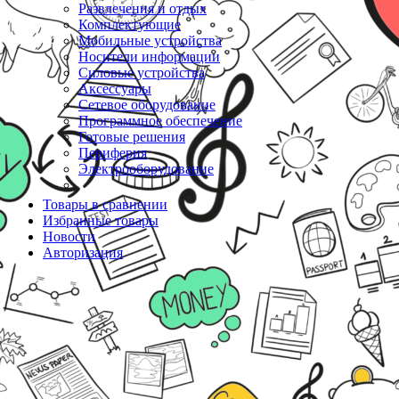
Развлечения и отдых
Комплектующие
Мобильные устройства
Носители информации
Силовые устройства
Аксессуары
Сетевое оборудование
Программное обеспечение
Готовые решения
Периферия
Электрооборудование
Товары в сравнении
Избранные товары
Новости
Авторизация