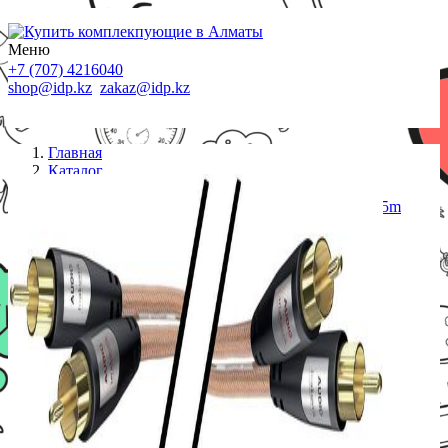
Меню
+7 (707) 4216040
shop@idp.kz
zakaz@idp.kz
Главная
Каталог
Кабели
inakustik Кабель 2RCA-2RCA Star Audio Stereo 1.5m
EAN:4001985511129