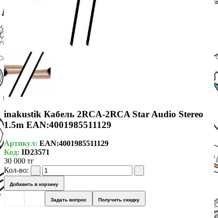
inakustik Кабель 2RCA-2RCA Star Audio Stereo
1.5m EAN:4001985511129
Артикул:
EAN:4001985511129
Код:
ID23571
30 000 тг
Кол-во:
Добавить в корзину
Задать вопрос
Получить скидку