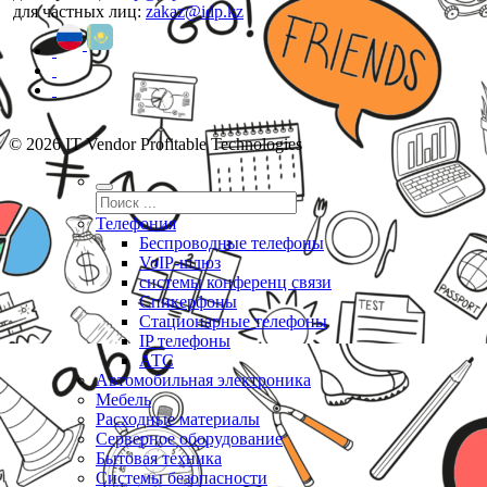
для частных лиц:
zakaz@idp.kz
© 2026 IT Vendor Profitable Technologies
Телефония
Беспроводные телефоны
VoIP-шлюз
системы конференц связи
Спикерфоны
Стационарные телефоны
IP телефоны
АТС
Автомобильная электроника
Мебель
Расходные материалы
Серверное оборудование
Бытовая техника
Системы безопасности