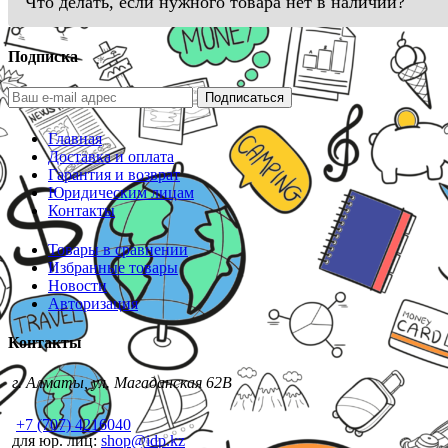
Что делать, если нужного товара нет в наличии?
Подписка
Подписаться
Главная
Доставка и оплата
Гарантия и возврат
Юридическим лицам
Контакты
Товары в сравнении
Избранные товары
Новости
Авторизация
Контакты
г. Алматы, ул. Магаданская 62В
+7 (707) 4216040
для юр. лиц:
shop@idp.kz