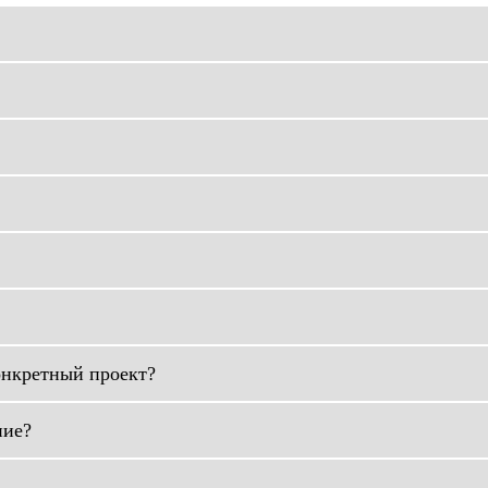
онкретный проект?
ние?