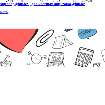
лиц: shop@idp.kz
|
для частных лиц: zakaz@idp.kz