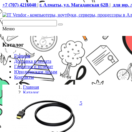
+7 (707) 4216040
|
г. Алматы, ул. Магаданская 62В
|
для юр. 
Меню
Каталог
Главная
Доставка и оплата
Гарантия и возврат
Юридическим лицам
Контакты
Главная
Каталог
Кабели
PROCAB Кабель BSV110/1.5