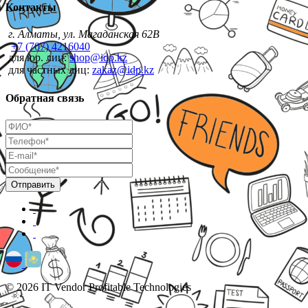
Контакты
г. Алматы, ул. Магаданская 62В
+7 (707) 4216040
для юр. лиц:
shop@idp.kz
для частных лиц:
zakaz@idp.kz
Обратная связь
© 2026 IT Vendor Profitable Technologies