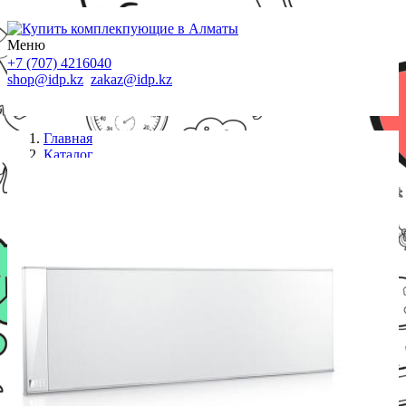
Меню
+7 (707) 4216040
shop@idp.kz
zakaz@idp.kz
Главная
Каталог
Колонки
KEF Акустическая система T301c БЕЛЫЙ
EAN:637203210358