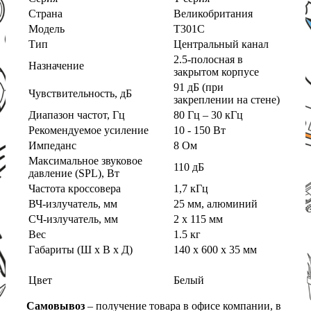
Страна
Великобритания
Модель
T301C
Тип
Центральный канал
2.5-полосная в
Назначение
закрытом корпусе
91 дБ (при
Чувствительность, дБ
закреплении на стене)
Диапазон частот, Гц
80 Гц – 30 кГц
Рекомендуемое усиление
10 - 150 Вт
Импеданс
8 Ом
Максимальное звуковое
110 дБ
давление (SPL), Вт
Частота кроссовера
1,7 кГц
ВЧ-излучатель, мм
25 мм, алюминий
СЧ-излучатель, мм
2 x 115 мм
Вес
1.5 кг
Габариты (Ш х В х Д)
140 x 600 x 35 мм
Цвет
Белый
Самовывоз
– получение товара в офисе компании, в