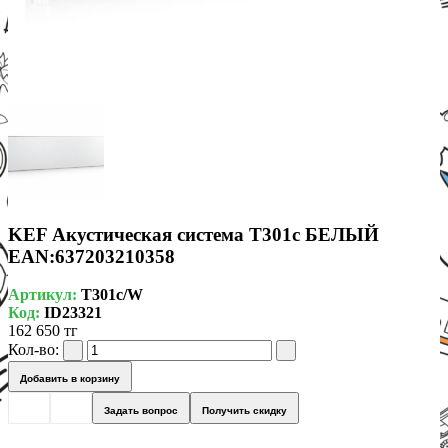
KEF Акустическая система T301c БЕЛЫЙ
EAN:637203210358
Артикул:
T301c/W
Код:
ID23321
162 650 тг
Кол-во:
Добавить в корзину
Задать вопрос
Получить скидку