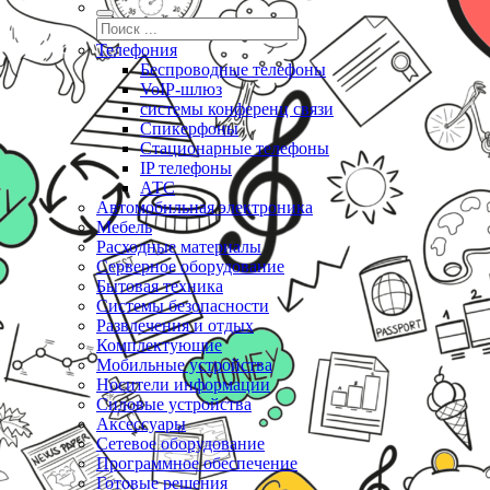
Телефония
Беспроводные телефоны
VoIP-шлюз
системы конференц связи
Спикерфоны
Стационарные телефоны
IP телефоны
АТС
Автомобильная электроника
Мебель
Расходные материалы
Серверное оборудование
Бытовая техника
Системы безопасности
Развлечения и отдых
Комплектующие
Мобильные устройства
Носители информации
Силовые устройства
Аксессуары
Сетевое оборудование
Программное обеспечение
Готовые решения