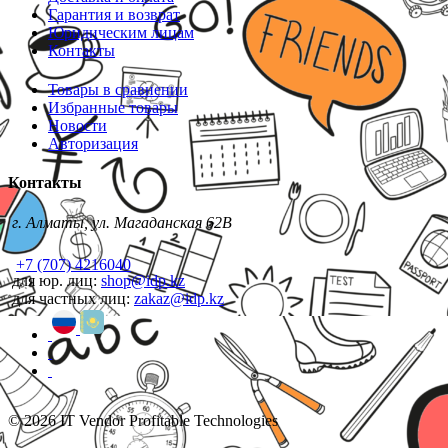
Гарантия и возврат
Юридическим лицам
Контакты
Товары в сравнении
Избранные товары
Новости
Авторизация
Контакты
г. Алматы, ул. Магаданская 62В
+7 (707) 4216040
для юр. лиц:
shop@idp.kz
для частных лиц:
zakaz@idp.kz
© 2026 IT Vendor Profitable Technologies