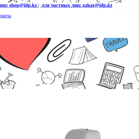
лиц: shop@idp.kz
|
для частных лиц: zakaz@idp.kz
MA07-W