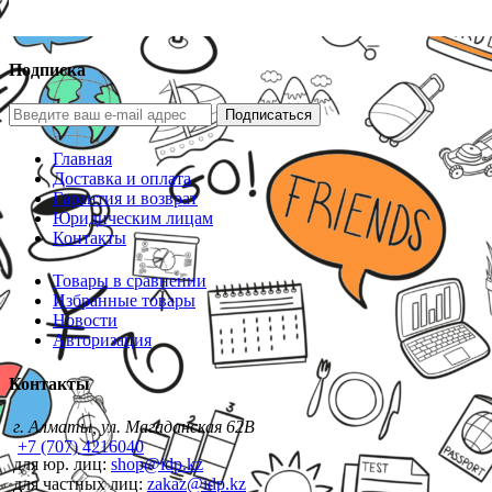
Подписка
Подписаться
Главная
Доставка и оплата
Гарантия и возврат
Юридическим лицам
Контакты
Товары в сравнении
Избранные товары
Новости
Авторизация
Контакты
г. Алматы, ул. Магаданская 62В
+7 (707) 4216040
для юр. лиц:
shop@idp.kz
для частных лиц:
zakaz@idp.kz