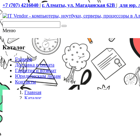
+7 (707) 4216040
|
г. Алматы, ул. Магаданская 62В
|
для юр. 
Меню
Каталог
Главная
Доставка и оплата
Гарантия и возврат
Юридическим лицам
Контакты
Главная
Каталог
Крепления
PROmount Крепление для проектора 870-1500 мм C