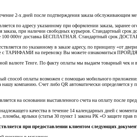
течение 2-х дней после подтверждения заказа обслуживающим м
вляется по адресу указанному при оформлении заказа, заранее ог
ления заказа, при наличии свободных курьеров. Стандартный сро
выше 100 000тг доставка БЕСПЛАТНАЯ. Стандартный срок ДОСТАВ
ствляется по указанному в заказе адресу, по принципу «от двери
 с ТАРИФАМИ на перевозку Вы можете ознакомиться ПРОЙДЯ ПО
ной валюте Тенге. По факту оплаты мы выдаем товарный чек и 
ный способ оплаты возможен с помощью мобильного приложени
на нашу компанию. Счет либо QR автоматически определяется у п
вляется на основании выставленного счета на оплату после пре
надлежащего качества в течение 14 календарных дней с момента
, пломбы, ярлыки (статья 30 пункт 1 закона РК «О защите прав п
ствляется при предоставлении клиентом следующих докумен
й покупку в магазине;