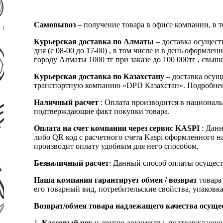
Самовывоз
– получение товара в офисе компании, в 
Курьерская доставка по Алматы
– доставка осущест
дня (с 08-00 до 17-00) , в том числе и в день оформ
городу Алматы 1000 тг при заказе до 100 000тг , с
Курьерская доставка по Казахстану
– доставка осуще
транспортную компанию «DPD Казахстан». Подробнее
Наличный расчет
: Оплата производится в националь
подтверждающие факт покупки товара.
Оплата на счет компании через сервис KASPI
: Дан
либо QR код с расчетного счета Kaspi оформленного 
производит оплату удобным для него способом.
Безналичный расчет
: Данный способ оплаты осущест
Наша компания гарантирует обмен / возврат
товара 
его товарный вид, потребительские свойства, упаковка
Возврат/обмен товара надлежащего качества осуще
1.
Кассовый чек
и другие документы, подтверждающи