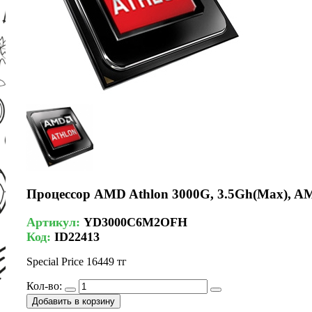
Процессор AMD Athlon 3000G, 3.5Gh(Max), AM
Артикул:
YD3000C6M2OFH
Код:
ID22413
Special Price
16449 тг
Кол-во:
Добавить в корзину