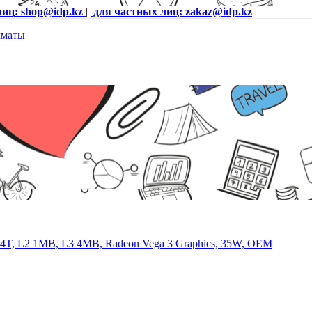
лиц: shop@idp.kz
|
для частных лиц: zakaz@idp.kz
4T, L2 1MB, L3 4MB, Radeon Vega 3 Graphics, 35W, OEM