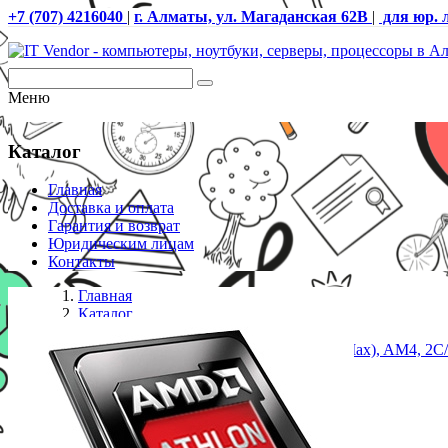
+7 (707) 4216040
|
г. Алматы, ул. Магаданская 62В
|
для юр. 
Меню
Каталог
Главная
Доставка и оплата
Гарантия и возврат
Юридическим лицам
Контакты
Главная
Каталог
Процессоры AMD
Процессор AMD Athlon 3000G, 3.5Gh(Max), AM4, 2C/