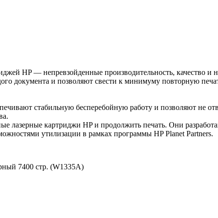
джей HP — непревзойденные производительность, качество и 
дого документа и позволяют свести к минимуму повторную печа
чивают стабильную бесперебойную работу и позволяют не отвле
ва.
ные лазерные картриджи HP и продолжить печать. Они разработан
ожностями утилизации в рамках программы HP Planet Partners.
рный 7400 стр. (W1335A)