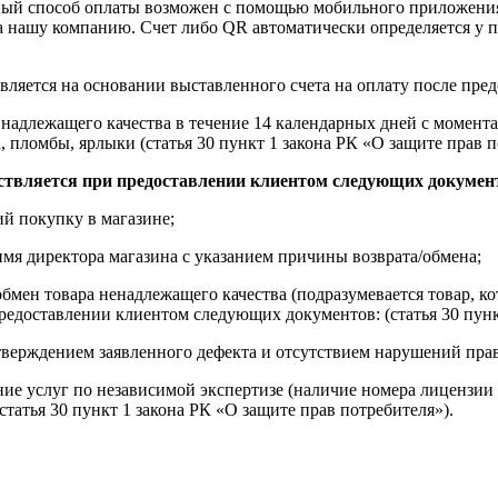
ный способ оплаты возможен с помощью мобильного приложени
на нашу компанию. Счет либо QR автоматически определяется у п
вляется на основании выставленного счета на оплату после пре
надлежащего качества в течение 14 календарных дней с момента
, пломбы, ярлыки (статья 30 пункт 1 закона РК «О защите прав п
ствляется при предоставлении клиентом следующих докумен
й покупку в магазине;
имя директора магазина с указанием причины возврата/обмена;
обмен товара ненадлежащего качества (подразумевается товар, 
редоставлении клиентом следующих документов: (статья 30 пунк
верждением заявленного дефекта и отсутствием нарушений пра
ние услуг по независимой экспертизе (наличие номера лицензии 
татья 30 пункт 1 закона РК «О защите прав потребителя»).