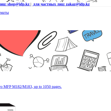
лиц: shop@idp.kz
|
для частных лиц: zakaz@idp.kz
 Pro MFP M182/M183, up to 1050 pages.