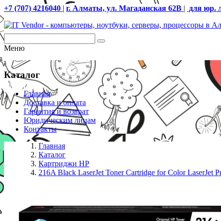
+7 (707) 4216040
|
г. Алматы, ул. Магаданская 62В
|
для юр. 
Меню
Каталог
Главная
Доставка и оплата
Гарантия и возврат
Юридическим лицам
Контакты
Главная
Каталог
Картриджи HP
216A Black LaserJet Toner Cartridge for Color LaserJet