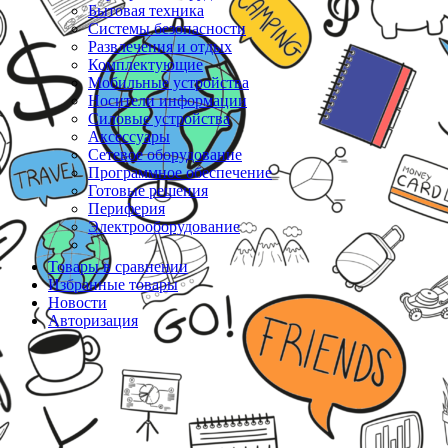
Бытовая техника
Системы безопасности
Развлечения и отдых
Комплектующие
Мобильные устройства
Носители информации
Силовые устройства
Аксессуары
Сетевое оборудование
Программное обеспечение
Готовые решения
Периферия
Электрооборудование
Товары в сравнении
Избранные товары
Новости
Авторизация