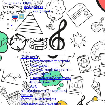
+7 (707) 4216040
для юр. лиц:
shop@idp.kz
для частных лиц:
zakaz@idp.kz
© 2026 IT Vendor Profitable Technologies
Телефония
Беспроводные телефоны
VoIP-шлюз
системы конференц связи
Спикерфоны
Стационарные телефоны
IP телефоны
АТС
Автомобильная электроника
Мебель
Расходные материалы
Серверное оборудование