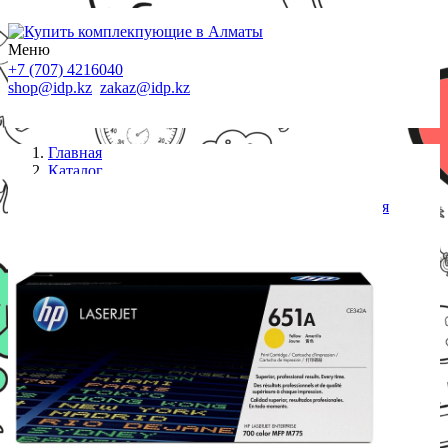
Меню
+7 (707) 4216040
shop@idp.kz
zakaz@idp.kz
Главная
Каталог
Картриджи HP
Картридж лазерный HP 651A, 16 000 страниц для
Color LaserJet, CE342A