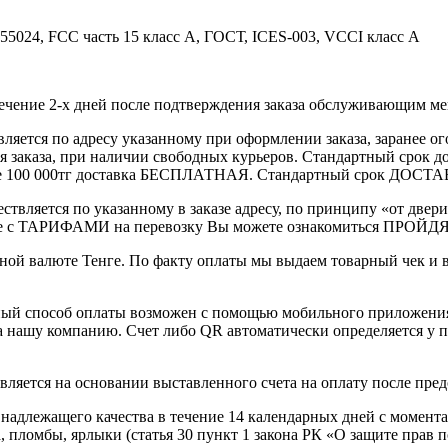
 55024, FCC часть 15 класс A, ГОСТ, ICES-003, VCCI класс A
течение 2-х дней после подтверждения заказа обслуживающим м
вляется по адресу указанному при оформлении заказа, заранее ог
ления заказа, при наличии свободных курьеров. Стандартный сро
выше 100 000тг доставка БЕСПЛАТНАЯ. Стандартный срок ДОСТАВ
ствляется по указанному в заказе адресу, по принципу «от двери
 с ТАРИФАМИ на перевозку Вы можете ознакомиться ПРОЙДЯ ПО
ной валюте Тенге. По факту оплаты мы выдаем товарный чек и 
ный способ оплаты возможен с помощью мобильного приложени
на нашу компанию. Счет либо QR автоматически определяется у п
вляется на основании выставленного счета на оплату после пре
надлежащего качества в течение 14 календарных дней с момента
, пломбы, ярлыки (статья 30 пункт 1 закона РК «О защите прав п