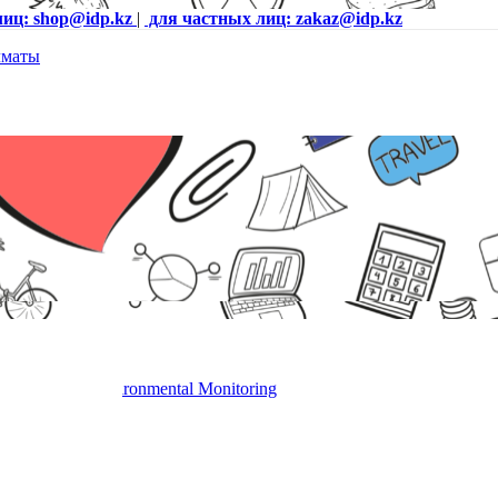
лиц: shop@idp.kz
|
для частных лиц: zakaz@idp.kz
rd 3 with Environmental Monitoring