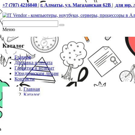
+7 (707) 4216040
|
г. Алматы, ул. Магаданская 62В
|
для юр. 
Меню
Каталог
Главная
Доставка и оплата
Гарантия и возврат
Юридическим лицам
Контакты
Главная
Каталог
Сетевые карты
Сетевая карта APC/AP9641/UPS Network Management Ca