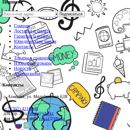
Подписка
Подписаться
Главная
Доставка и оплата
Гарантия и возврат
Юридическим лицам
Контакты
Товары в сравнении
Избранные товары
Новости
Авторизация
Контакты
г. Алматы, ул. Магаданская 62В
+7 (707) 4216040
для юр. лиц:
shop@idp.kz
для частных лиц:
zakaz@idp.kz