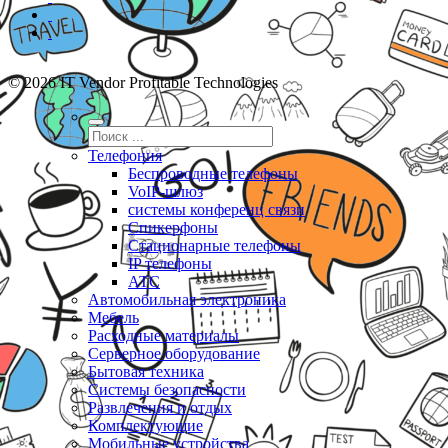
© 2026 IT Vendor Profitable Technologies
Телефония
Беспроводные телефоны
VoIP-шлюз
системы конференц связи
Спикерфоны
Стационарные телефоны
IP телефоны
АТС
Автомобильная электроника
Мебель
Расходные материалы
Серверное оборудование
Бытовая техника
Системы безопасности
Развлечения и отдых
Комплектующие
Мобильные устройства