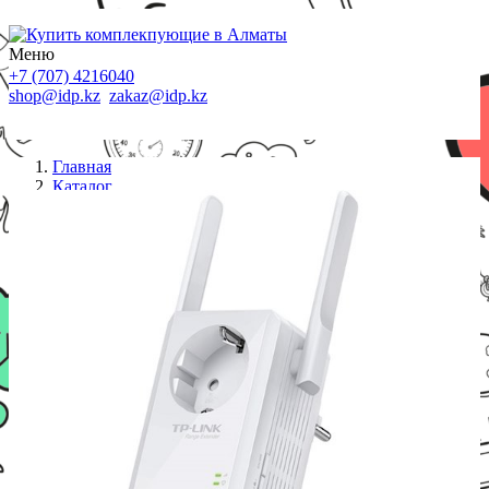
Меню
+7 (707) 4216040
shop@idp.kz
zakaz@idp.kz
Главная
Каталог
Усилители сигнала
TP-Link TL-WA860RE Усилитель беспроводного
сигнала со встроенной розеткой, 300Мб