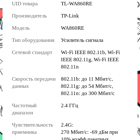
UID товара
TL-WA860RE
Производитель
TP-Link
Модель
WA860RE
Тип оборудования
Усилитель сигнала
Сетевой стандарт
Wi-Fi IEEE 802.11b, Wi-Fi
IEEE 802.11g, Wi-Fi IEEE
802.11n
Скорость передачи
802.11b: до 11 Мбит/с,
данных
802.11g: до 54 Мбит/с,
802.11n: до 300 Мбит/с
Частотный
2.4 ГГц
диапазон
Чувствительность
2.4G:
приемника
270 Мбит/с: -69 дБм при
10% коэфф.пакетных