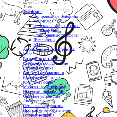
Телефония
Беспроводные телефоны
VoIP-шлюз
системы конференц связи
Спикерфоны
Стационарные телефоны
IP телефоны
АТС
Автомобильная электроника
Мебель
Расходные материалы
Серверное оборудование
Бытовая техника
Системы безопасности
Развлечения и отдых
Комплектующие
Мобильные устройства
Носители информации
Силовые устройства
Аксессуары
Сетевое оборудование
Программное обеспечение
Готовые решения