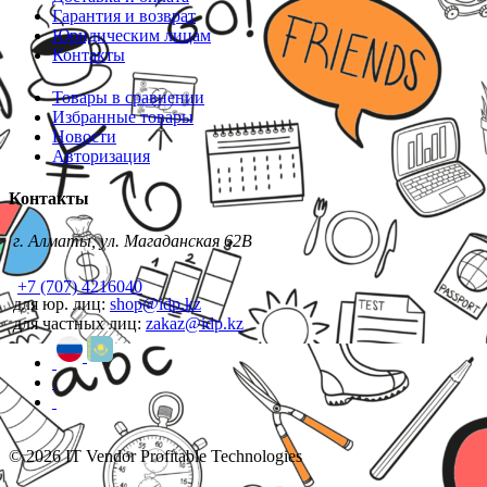
Гарантия и возврат
Юридическим лицам
Контакты
Товары в сравнении
Избранные товары
Новости
Авторизация
Контакты
г. Алматы, ул. Магаданская 62В
+7 (707) 4216040
для юр. лиц:
shop@idp.kz
для частных лиц:
zakaz@idp.kz
© 2026 IT Vendor Profitable Technologies