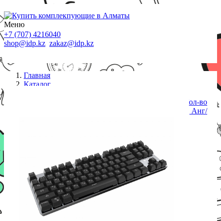
Меню
+7 (707) 4216040
shop@idp.kz
zakaz@idp.kz
Главная
Каталог
Клавиатуры проводные
Клавиатура, Rapoo, V500 Alloy, Игровая, USB, Кол-во
стандартных клавиш 87, Длина кабеля 1,8 метра, Анг/
Рус/Каз, Чёрный