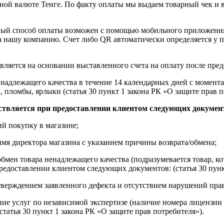
ной валюте Тенге. По факту оплаты мы выдаем товарный чек и 
ный способ оплаты возможен с помощью мобильного приложени
на нашу компанию. Счет либо QR автоматически определяется у п
вляется на основании выставленного счета на оплату после пре
надлежащего качества в течение 14 календарных дней с момента
, пломбы, ярлыки (статья 30 пункт 1 закона РК «О защите прав п
ствляется при предоставлении клиентом следующих докумен
й покупку в магазине;
имя директора магазина с указанием причины возврата/обмена;
обмен товара ненадлежащего качества (подразумевается товар, 
редоставлении клиентом следующих документов: (статья 30 пунк
верждением заявленного дефекта и отсутствием нарушений пра
ние услуг по независимой экспертизе (наличие номера лицензии 
татья 30 пункт 1 закона РК «О защите прав потребителя»).