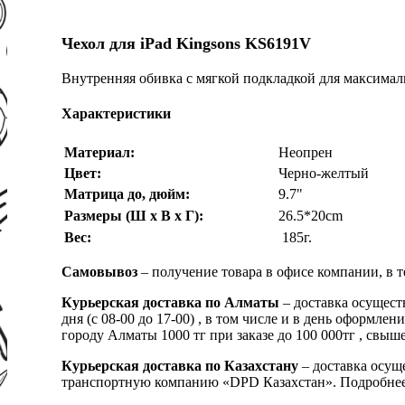
Чехол для iPad Kingsons KS6191V
Внутренняя обивка с мягкой подкладкой для максимал
Характеристики
Материал:
Неопрен
Цвет:
Черно-желтый
Матрица до, дюйм:
9.7"
Размеры (Ш х В х Г):
26.5*20cm
Вес:
185г.
Самовывоз
– получение товара в офисе компании, в 
Курьерская доставка по Алматы
– доставка осущест
дня (с 08-00 до 17-00) , в том числе и в день оформ
городу Алматы 1000 тг при заказе до 100 000тг , с
Курьерская доставка по Казахстану
– доставка осуще
транспортную компанию «DPD Казахстан». Подробнее