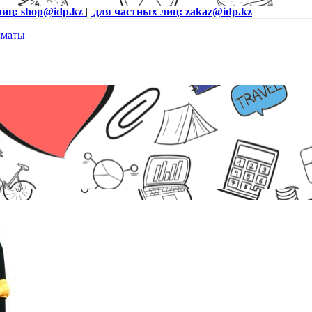
лиц: shop@idp.kz
|
для частных лиц: zakaz@idp.kz