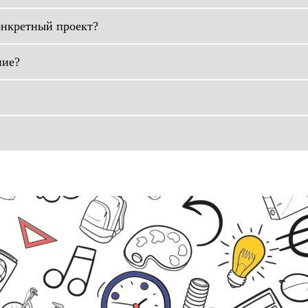
онкретный проект?
ние?