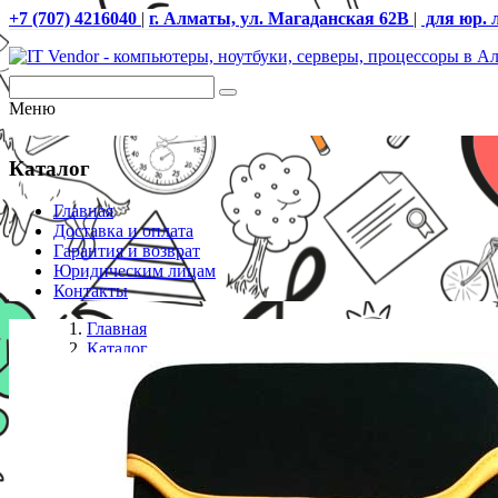
+7 (707) 4216040
|
г. Алматы, ул. Магаданская 62В
|
для юр. 
Меню
Каталог
Главная
Доставка и оплата
Гарантия и возврат
Юридическим лицам
Контакты
Главная
Каталог
Сумки и чехлы
Чехол Kingsons KS6191V