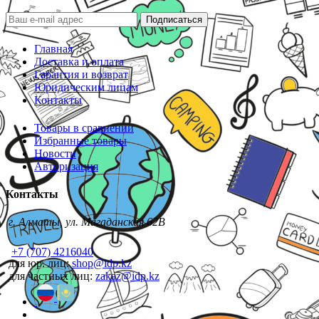
Подписаться
Главная
Доставка и оплата
Гарантия и возврат
Юридическим лицам
Контакты
Товары в сравнении
Избранные товары
Новости
Авторизация
Контакты
г. Алматы, ул. Магаданская 62В
+7 (707) 4216040
для юр. лиц:
shop@idp.kz
для частных лиц:
zakaz@idp.kz