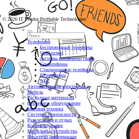
© 2026 IT Vendor Profitable Technologies
Телефония
Беспроводные телефоны
VoIP-шлюз
системы конференц связи
Спикерфоны
Стационарные телефоны
IP телефоны
АТС
Автомобильная электроника
Мебель
Расходные материалы
Серверное оборудование
Бытовая техника
Системы безопасности
Развлечения и отдых
Комплектующие
Мобильные устройства
Носители информации