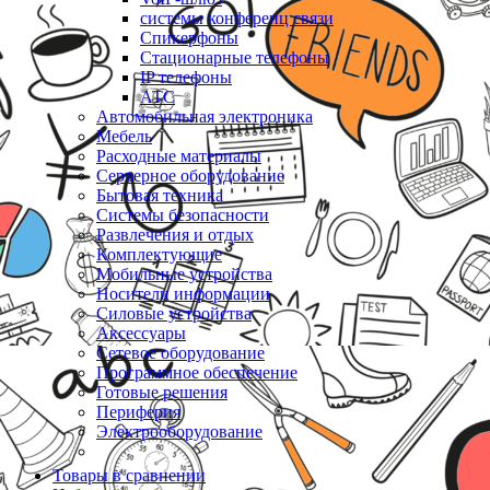
системы конференц связи
Спикерфоны
Стационарные телефоны
IP телефоны
АТС
Автомобильная электроника
Мебель
Расходные материалы
Серверное оборудование
Бытовая техника
Системы безопасности
Развлечения и отдых
Комплектующие
Мобильные устройства
Носители информации
Силовые устройства
Аксессуары
Сетевое оборудование
Программное обеспечение
Готовые решения
Периферия
Электрооборудование
Товары в сравнении