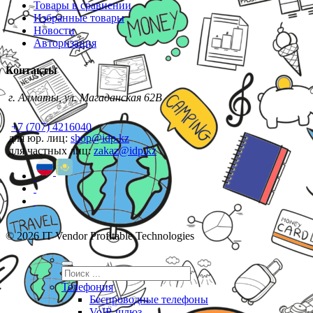
Товары в сравнении
Избранные товары
Новости
Авторизация
Контакты
г. Алматы, ул. Магаданская 62В
+7 (707) 4216040
для юр. лиц:
shop@idp.kz
для частных лиц:
zakaz@idp.kz
© 2026 IT Vendor Profitable Technologies
Телефония
Беспроводные телефоны
VoIP-шлюз