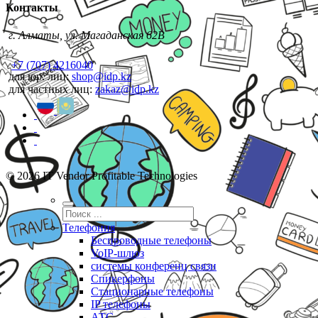
Контакты
г. Алматы, ул. Магаданская 62В
+7 (707) 4216040
для юр. лиц:
shop@idp.kz
для частных лиц:
zakaz@idp.kz
© 2026 IT Vendor Profitable Technologies
Телефония
Беспроводные телефоны
VoIP-шлюз
системы конференц связи
Спикерфоны
Стационарные телефоны
IP телефоны
АТС