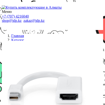
Меню
+7 (707) 4216040
shop@idp.kz
zakaz@idp.kz
Главная
Каталог
Переходники
Адаптер ViTi MDPHD