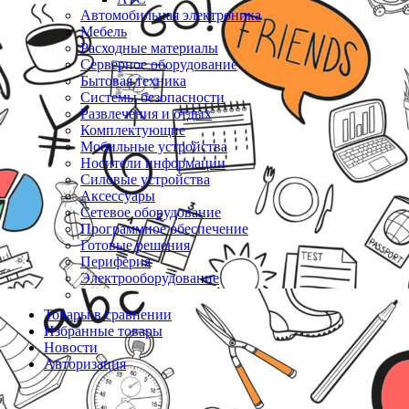
Автомобильная электроника
Мебель
Расходные материалы
Серверное оборудование
Бытовая техника
Системы безопасности
Развлечения и отдых
Комплектующие
Мобильные устройства
Носители информации
Силовые устройства
Аксессуары
Сетевое оборудование
Программное обеспечение
Готовые решения
Периферия
Электрооборудование
Товары в сравнении
Избранные товары
Новости
Авторизация