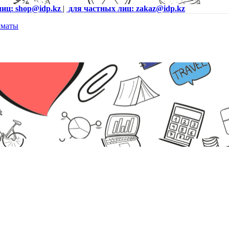
лиц: shop@idp.kz
|
для частных лиц: zakaz@idp.kz