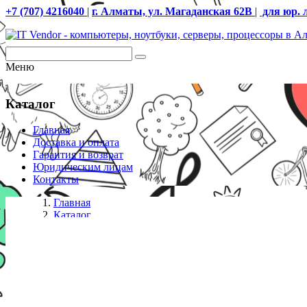
+7 (707) 4216040
|
г. Алматы, ул. Магаданская 62В
|
для юр. 
Меню
Каталог
Главная
Доставка и оплата
Гарантия и возврат
Юридическим лицам
Контакты
Главная
Каталог
Переходники
Адаптер ViTi HDV600