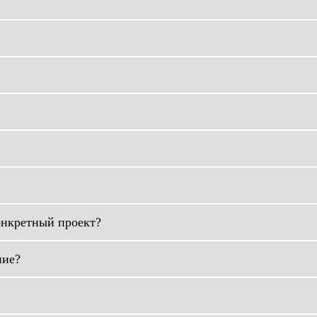
онкретный проект?
ние?