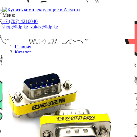
Меню
+7 (707) 4216040
shop@idp.kz
zakaz@idp.kz
Главная
Каталог
Переходники
Переходник ViTi Com(M/M)