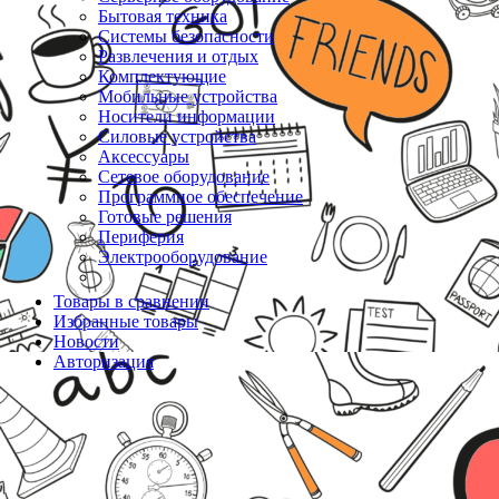
Бытовая техника
Системы безопасности
Развлечения и отдых
Комплектующие
Мобильные устройства
Носители информации
Силовые устройства
Аксессуары
Сетевое оборудование
Программное обеспечение
Готовые решения
Периферия
Электрооборудование
Товары в сравнении
Избранные товары
Новости
Авторизация