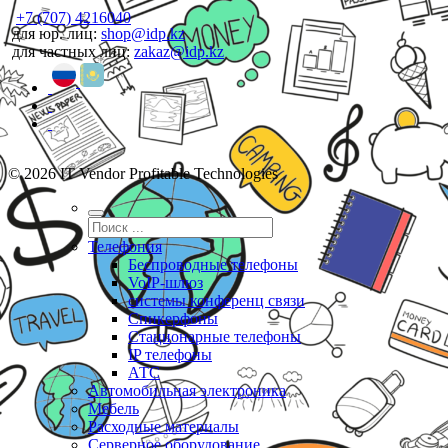
+7 (707) 4216040
для юр. лиц:
shop@idp.kz
для частных лиц:
zakaz@idp.kz
© 2026 IT Vendor Profitable Technologies
Телефония
Беспроводные телефоны
VoIP-шлюз
системы конференц связи
Спикерфоны
Стационарные телефоны
IP телефоны
АТС
Автомобильная электроника
Мебель
Расходные материалы
Серверное оборудование