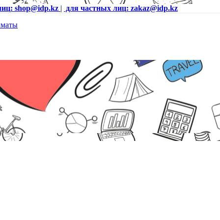
лиц: shop@idp.kz
|
для частных лиц: zakaz@idp.kz
5100