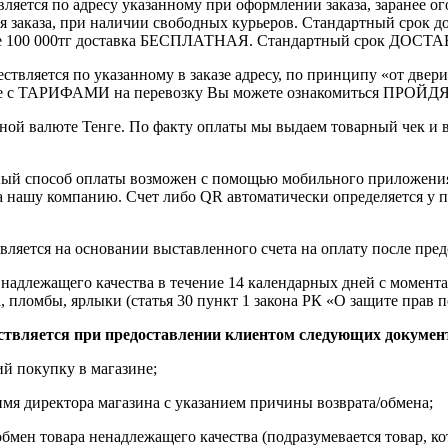
вляется по адресу указанному при оформлении заказа, заранее ог
ления заказа, при наличии свободных курьеров. Стандартный сро
выше 100 000тг доставка БЕСПЛАТНАЯ. Стандартный срок ДОСТАВ
ствляется по указанному в заказе адресу, по принципу «от двери
 с ТАРИФАМИ на перевозку Вы можете ознакомиться ПРОЙДЯ ПО
ной валюте Тенге. По факту оплаты мы выдаем товарный чек и 
ный способ оплаты возможен с помощью мобильного приложени
на нашу компанию. Счет либо QR автоматически определяется у п
вляется на основании выставленного счета на оплату после пре
надлежащего качества в течение 14 календарных дней с момента
, пломбы, ярлыки (статья 30 пункт 1 закона РК «О защите прав п
ствляется при предоставлении клиентом следующих докумен
й покупку в магазине;
имя директора магазина с указанием причины возврата/обмена;
обмен товара ненадлежащего качества (подразумевается товар, 