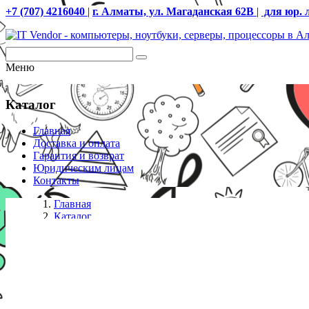
+7 (707) 4216040
|
г. Алматы, ул. Магаданская 62В
|
для юр. 
Меню
Каталог
Главная
Доставка и оплата
Гарантия и возврат
Юридическим лицам
Контакты
Главная
Каталог
Аксессуары к шкафам
Полка выдвижная для серверного шкафа SHIP 70023