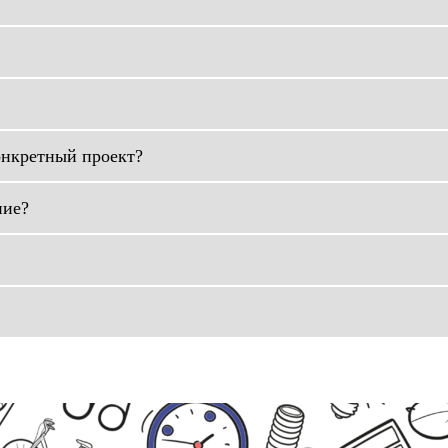
онкретный проект?
ние?