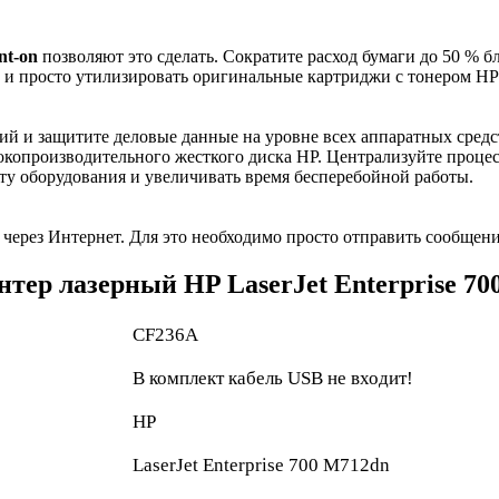
nt-on
позволяют это сделать. Сократите расход бумаги до 50 % 
 и просто утилизировать оригинальные картриджи с тонером HP б
ний и защитите деловые данные на уровне всех аппаратных сре
окопроизводительного жесткого диска HP. Централизуйте проце
оту оборудования и увеличивать время бесперебойной работы.
а через Интернет. Для это необходимо просто отправить сообщен
тер лазерный HP LaserJet Enterprise 7
CF236A
В комплект кабель USB не входит!
HP
LaserJet Enterprise 700 M712dn