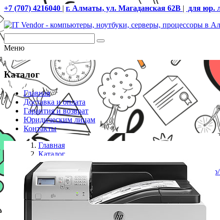
+7 (707) 4216040
|
г. Алматы, ул. Магаданская 62В
|
для юр. 
Меню
Каталог
Главная
Доставка и оплата
Гарантия и возврат
Юридическим лицам
Контакты
Главная
Каталог
Принтеры лазерные
Принтер HP/LaserJet Enterprise 700 M712dn/A3/41 стр