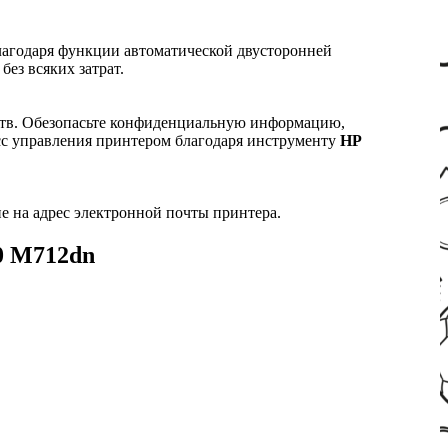
благодаря функции автоматической двусторонней
ез всяких затрат.
дств. Обезопасьте конфиденциальную информацию,
сс управления принтером благодаря инструменту
HP
ие на адрес электронной почты принтера.
00 M712dn