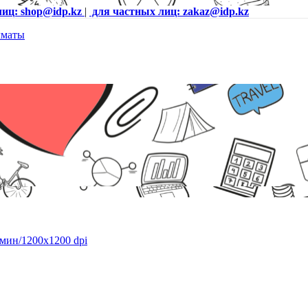
лиц: shop@idp.kz
|
для частных лиц: zakaz@idp.kz
/мин/1200x1200 dpi