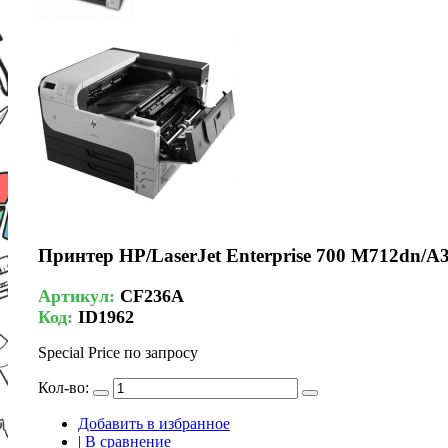
Принтер HP/LaserJet Enterprise 700 M712dn/A3
Артикул:
CF236A
Код:
ID1962
Special Price
по запросу
Кол-во:
Добавить в избранное
|
В сравнение