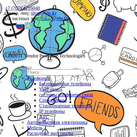
+7 (707) 4216040
для юр. лиц:
shop@idp.kz
для частных лиц:
zakaz@idp.kz
© 2026 IT Vendor Profitable Technologies
Телефония
Беспроводные телефоны
VoIP-шлюз
системы конференц связи
Спикерфоны
Стационарные телефоны
IP телефоны
АТС
Автомобильная электроника
Мебель
Расходные материалы