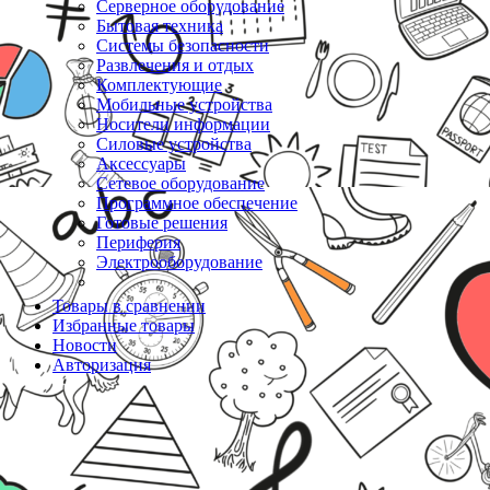
Серверное оборудование
Бытовая техника
Системы безопасности
Развлечения и отдых
Комплектующие
Мобильные устройства
Носители информации
Силовые устройства
Аксессуары
Сетевое оборудование
Программное обеспечение
Готовые решения
Периферия
Электрооборудование
Товары в сравнении
Избранные товары
Новости
Авторизация