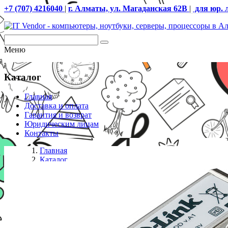
+7 (707) 4216040
|
г. Алматы, ул. Магаданская 62В
|
для юр. 
Меню
Каталог
Главная
Доставка и оплата
Гарантия и возврат
Юридическим лицам
Контакты
Главная
Каталог
Трансиверы
D-Link DEM-431XT SFP-трансивер с 1 портом 10GBAS