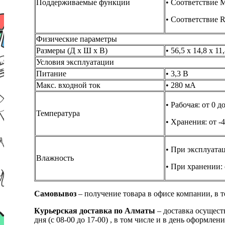
Поддерживаемые функции
• Соответствие
• Соответствие 
Физические параметры
Размеры (Д x Ш x В)
• 56,5 x 14,8 x 11
Условия эксплуатации
Питание
• 3,3 В
Макс. входной ток
• 280 мА
• Рабочая: от 0 д
Температура
• Хранения: от -4
• При эксплуата
Влажность
• При хранении:
Самовывоз
– получение товара в офисе компании, в 
Курьерская доставка по Алматы
– доставка осущест
дня (с 08-00 до 17-00) , в том числе и в день оформ