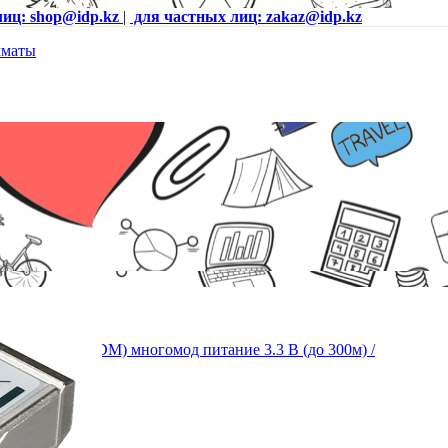
лиц: shop@idp.kz
|
для частных лиц: zakaz@idp.kz
E-SR (без DDM) многомод питание 3.3 В (до 300м) /