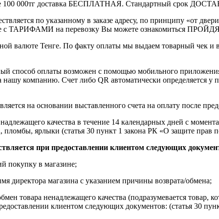
выше 100 000тг доставка БЕСПЛАТНАЯ. Стандартный срок ДОСТАВ
ствляется по указанному в заказе адресу, по принципу «от двери
 с ТАРИФАМИ на перевозку Вы можете ознакомиться ПРОЙДЯ ПО
ной валюте Тенге. По факту оплаты мы выдаем товарный чек и 
ный способ оплаты возможен с помощью мобильного приложени
на нашу компанию. Счет либо QR автоматически определяется у п
вляется на основании выставленного счета на оплату после пре
надлежащего качества в течение 14 календарных дней с момента
, пломбы, ярлыки (статья 30 пункт 1 закона РК «О защите прав п
ствляется при предоставлении клиентом следующих докумен
й покупку в магазине;
имя директора магазина с указанием причины возврата/обмена;
обмен товара ненадлежащего качества (подразумевается товар, 
редоставлении клиентом следующих документов: (статья 30 пунк