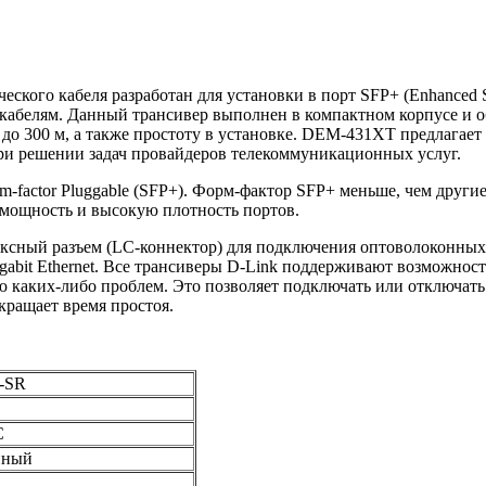
ого кабеля разработан для установки в порт SFP+ (Enhanced Sma
кабелям. Данный трансивер выполнен в компактном корпусе и 
я до 300 м, а также простоту в установке. DEM-431XT предлага
и при решении задач провайдеров телекоммуникационных услуг.
factor Pluggable (SFP+). Форм-фактор SFP+ меньше, чем другие
 мощность и высокую плотность портов.
ксный разъем (LC-коннектор) для подключения оптоволоконных
gabit Ethernet. Все трансиверы D-Link поддерживают возможнос
 каких-либо проблем. Это позволяет подключать или отключать 
кращает время простоя.
e-SR
C
нный