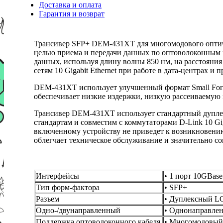
Доставка и оплата
Гарантия и возврат
Трансивер SFP+ DEM-431XT для многомодового оптическ
целью приема и передачи данных по оптоволоконным 
данных, используя длину волны 850 нм, на расстояни
сетям 10 Gigabit Ethernet при работе в дата-центрах 
DEM-431XT использует улучшенный формат Small Form-
обеспечивает низкие издержки, низкую рассеиваемую
Трансивер DEM-431XT использует стандартный дупле
стандартам и совместим с коммутаторами D-Link 10 Gi
включенному устройству не приведет к возникновению
облегчает техническое обслуживание и значительно со
Интерфейсы
• 1 порт 10GBas
Тип форм-фактора
• SFP+
Разъем
• Дуплексный L
Одно-/двунаправленный
• Однонаправле
Поддержка оптоволоконного кабеля
• Многомодовый