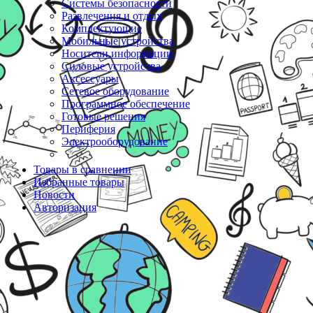
Системы безопасности
Развлечения и отдых
Комплектующие
Мобильные устройства
Носители информации
Силовые устройства
Аксессуары
Сетевое оборудование
Программное обеспечение
Готовые решения
Периферия
Электрооборудование
Товары в сравнении
Избранные товары
Новости
Авторизация