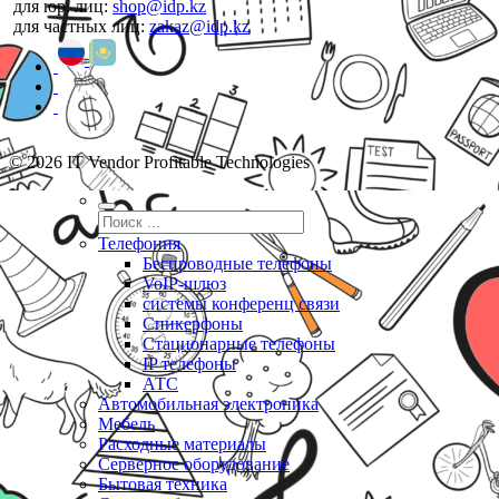
для юр. лиц:
shop@idp.kz
для частных лиц:
zakaz@idp.kz
© 2026 IT Vendor Profitable Technologies
Телефония
Беспроводные телефоны
VoIP-шлюз
системы конференц связи
Спикерфоны
Стационарные телефоны
IP телефоны
АТС
Автомобильная электроника
Мебель
Расходные материалы
Серверное оборудование
Бытовая техника